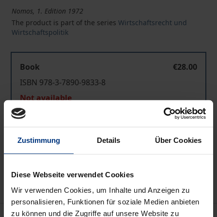
Nomos, 1. Edition 1972
The product is part of the series
Wirtschaftsrecht und
Wirtschaftspolitik
Book
€28.00
ISBN 978-3-7890-9833-8
Not available
Add to Cart
Zustimmung
Details
Über Cookies
Add to Wish List
Delivery cost notice
Diese Webseite verwendet Cookies
Wir verwenden Cookies, um Inhalte und Anzeigen zu
personalisieren, Funktionen für soziale Medien anbieten
zu können und die Zugriffe auf unsere Website zu
Bibliographical data