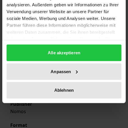
analysieren. Außerdem geben wir Informationen zu Ihrer
Verwendung unserer Website an unsere Partner für
soziale Medien, Werbung und Analysen weiter. Unsere
Edition
Partner führen diese Informationen möglicherweise mit
1
weiteren Daten zusammen, die Sie ihnen bereitgestellt
haben oder die sie im Rahmen Ihrer Nutzung der Dienste
ISBN
gesammelt haben.
978-3-7890-9833-8
Alle akzeptieren
Publication Date
Jan 1, 1972
Anpassen
Year of Publication
1972
Ablehnen
Publisher
Nomos
Format