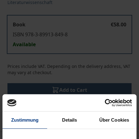
Literaturwissenschaft
Book
€58.00
ISBN 978-3-89913-849-8
Available
Prices include VAT. Depending on the delivery address, VAT
may vary at checkout.
Add to Cart
Add to Wish List
Delivery cost notice
Zustimmung
Details
Über Cookies