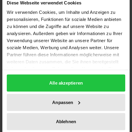
Description
Diese Webseite verwendet Cookies
Wir verwenden Cookies, um Inhalte und Anzeigen zu
Mit seinem Epochenroman "Doktor Faustus"
personalisieren, Funktionen für soziale Medien anbieten
initiierte Thomas Mann den literarischen Diskurs
zu können und die Zugriffe auf unsere Website zu
analysieren. Außerdem geben wir Informationen zu Ihrer
über die Neue Musik des 20. Jahrhunderts, deren
Verwendung unserer Website an unsere Partner für
Vertreter die Dur-Moll-Tonalität durch radikale
soziale Medien, Werbung und Analysen weiter. Unsere
kompositorische Verfahren wie Atonalität und
Partner führen diese Informationen möglicherweise mit
Zwölftontechnik ersetzten. Möglich wurde diese
weiteren Daten zusammen, die Sie ihnen bereitgestellt
komplexe Bezugnahme eines literarischen Textes
haben oder die sie im Rahmen Ihrer Nutzung der Dienste
auf die musikalische Moderne durch eine singuläre
gesammelt haben.
Alle akzeptieren
Konstellation in der Geistesgeschichte des 20.
Jahrhunderts: Manns Zusammenarbeit mit Theodor
W. Adorno.
Anpassen
Mit der vorliegenden Arbeitet leistet der Verfasser
einen Beitrag zur Deutung des bis heute
Ablehnen
umstrittensten Romans von Thomas Mann und