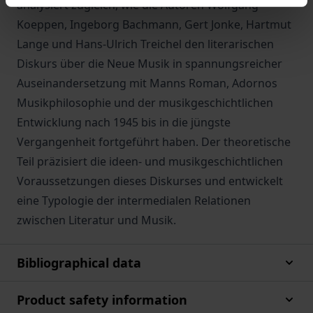
analysiert zugleich, wie die Autoren Wolfgang
Koeppen, Ingeborg Bachmann, Gert Jonke, Hartmut
Lange und Hans-Ulrich Treichel den literarischen
Diskurs über die Neue Musik in spannungsreicher
Auseinandersetzung mit Manns Roman, Adornos
Musikphilosophie und der musikgeschichtlichen
Entwicklung nach 1945 bis in die jüngste
Vergangenheit fortgeführt haben. Der theoretische
Teil präzisiert die ideen- und musikgeschichtlichen
Voraussetzungen dieses Diskurses und entwickelt
eine Typologie der intermedialen Relationen
zwischen Literatur und Musik.
Bibliographical data
Product safety information