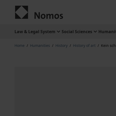
Skip to Content
Law & Legal System
Social Sciences
Humanit
Home
/
Humanities
/
History
/
History of art
/
Kein sch