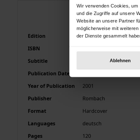
Wir verwenden Cookies, um I
Bibliographical data
und die Zugriffe auf unsere 
Website an unsere Partner fü
möglicherweise mit weiteren
Edition
1
der Dienste gesammelt habe
ISBN
978-3-7930-9279-7
Subtitle
Domenico Ghirlandaio 
Ablehnen
Publication Date
Jan 1, 2001
Year of Publication
2001
Publisher
Rombach
Format
Hardcover
Languages
deutsch
Pages
120