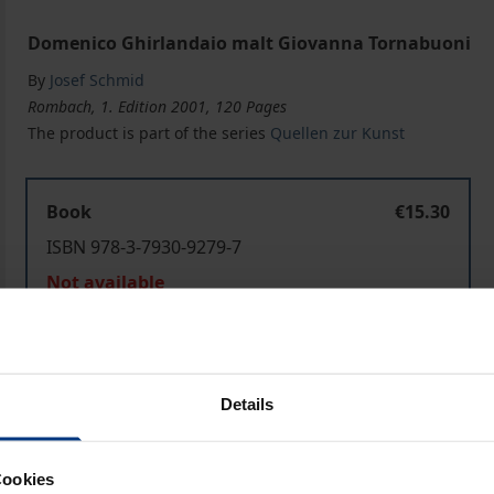
Domenico Ghirlandaio malt Giovanna Tornabuoni
By
Josef Schmid
Rombach, 1. Edition 2001, 120 Pages
The product is part of the series
Quellen zur Kunst
Book
€15.30
ISBN 978-3-7930-9279-7
Not available
Add to Cart
Add to Wish List
Details
Delivery cost notice
Cookies