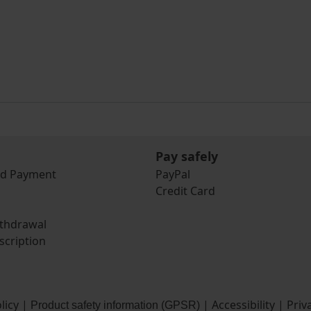
Pay safely
nd Payment
PayPal
Credit Card
ithdrawal
scription
licy
|
|
Accessibility
|
Priv
Product safety information (GPSR)