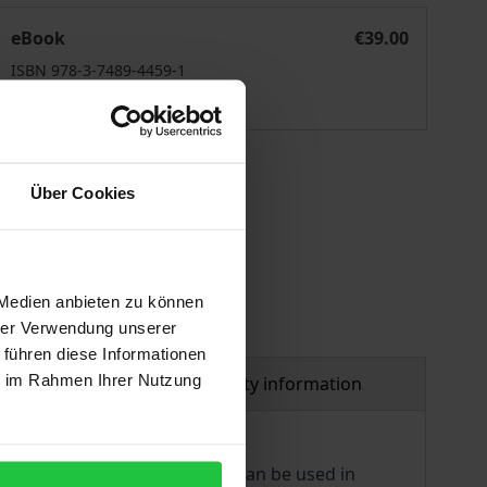
I in der Sozialwirtschaft
eBook
€39.00
ISBN 978-3-7489-4459-1
Available
 vary at checkout.
Über Cookies
 Medien anbieten zu können
hrer Verwendung unserer
 führen diese Informationen
ie im Rahmen Ihrer Nutzung
al
Product safety information
verview of how this technology can be used in