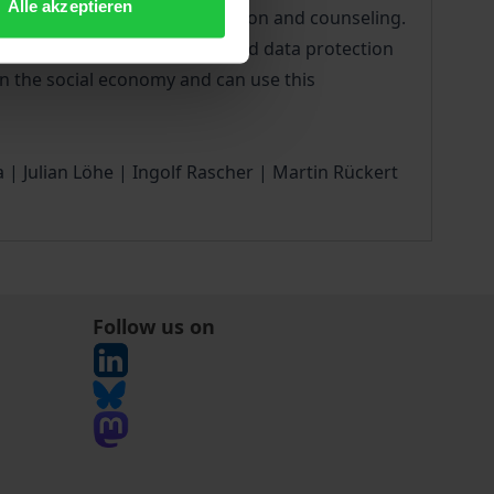
Alle akzeptieren
ll as the topics of documentation and counseling.
 robotics as well as ethical and data protection
 in the social economy and can use this
 Julian Löhe | Ingolf Rascher | Martin Rückert
Follow us on