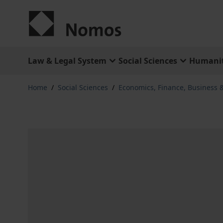
Skip to Content
Law & Legal System
Social Sciences
Humanit
Home
/
Social Sciences
/
Economics, Finance, Business