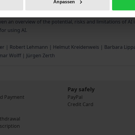
Anpassen
ch as care, disability and youth welfare are examined as we
sources and accounting are also covered. Articles on AI and
en an overview of the potential, risks and limitations of AI
or using AI.
r | Robert Lehmann | Helmut Kreidenweis | Barbara Lippa |
mar Wolff | Jürgen Zerth
Pay safely
nd Payment
PayPal
Credit Card
ithdrawal
scription