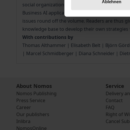
Ablehnen
social organizations. The major fields of work su
Business AI applications in the areas of human re
issues round off the volume. Readers are thus giv
knowledge base to develop their own strategies f
With contributions by
Thomas Althammer | Elisabeth Belt | Björn Görde
| Marcel Schmidberger | Diana Schneider | Diet
About Nomos
Service
Nomos Publishing
Delivery a
Press Service
Contact
Career
FAQ
Our publishers
Right of W
Inlibra
Cancel Sub
NomosOnline