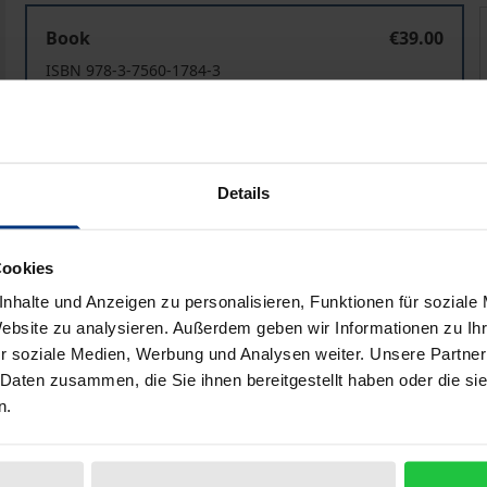
KI in der Sozialwirtschaft
K
Book
€39.00
ISBN 978-3-7560-1784-3
Available in 3-5 business days
Prices include VAT. Depending on the delivery address, VAT may
Details
Add to Cart
Add to Wish List
Cookies
Delivery cost notice
nhalte und Anzeigen zu personalisieren, Funktionen für soziale
Website zu analysieren. Außerdem geben wir Informationen zu I
r soziale Medien, Werbung und Analysen weiter. Unsere Partner
 Daten zusammen, die Sie ihnen bereitgestellt haben oder die s
ata
Reviews
Additional materi
n.
ic of artificial intelligence (AI) and gives an up-to-date o