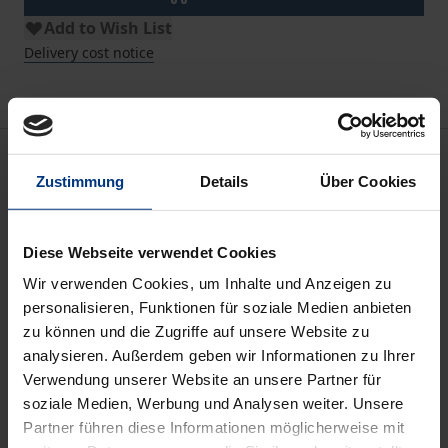
Add to Wish List
Delivery cost notice
Description
Zustimmung
Details
Über Cookies
Während früher die ungewollte Kinderlosigkeit als
Schicksal angesehen wurde, verspricht die moderne
Diese Webseite verwendet Cookies
Reproduktionsmedizin heute technische Abhilfe und
Wir verwenden Cookies, um Inhalte und Anzeigen zu
suggeriert damit eine Machbarkeit, die auch neue
personalisieren, Funktionen für soziale Medien anbieten
Begehrlichkeiten weckt. Die Möglichkeiten,
zu können und die Zugriffe auf unsere Website zu
ungewollt kinderlosen Menschen zu eigenen
analysieren. Außerdem geben wir Informationen zu Ihrer
Verwendung unserer Website an unsere Partner für
Kindern zu verhelfen, haben sich in den letzten
soziale Medien, Werbung und Analysen weiter. Unsere
Jahren erheblich erweitert. So versprechen
Partner führen diese Informationen möglicherweise mit
Kinderwunschbehandlungen heute nicht nur