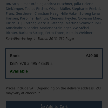
Bozzaro
,
Elmar Brähler
,
Andrea Buschner
,
Julia Helene
Diekämper
,
Tobias Fischer
,
Oliver Müller
,
Stephanie Friebel
,
Franz Geisthövel
,
Christian Haag
,
Hille Haker
,
Solveig Lena
Hansen
,
Karoline Harthun
,
Clemens Heyder
,
Giovanni Maio
,
Ulrich H. J. Körtner
,
Markus Patenge
,
Martina Schmidhuber
,
Annekathrin Sender
,
Marlene Steininger
,
Yve Stöbel-
Richter
,
Barbara Stroop
,
Petra Thorn
,
Kerstin Weidner
Karl-Alber-Verlag, 1. Edition 2013, 532 Pages
Book
€49.00
ISBN 978-3-495-48539-2
Available
Prices include VAT. Depending on the delivery address, VAT
may vary at checkout.
Add to Cart