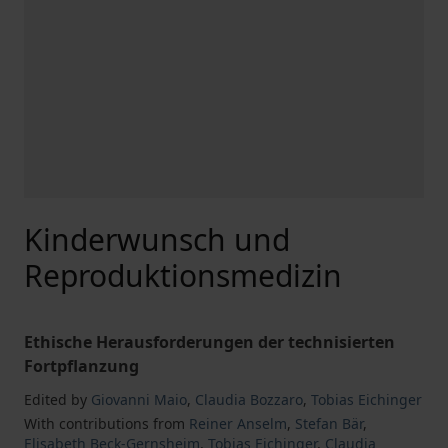
Kinderwunsch und
Reproduktionsmedizin
Ethische Herausforderungen der technisierten
Fortpflanzung
Edited by
Giovanni Maio
,
Claudia Bozzaro
,
Tobias Eichinger
With contributions from
Reiner Anselm
,
Stefan Bär
,
Elisabeth Beck-Gernsheim
,
Tobias Eichinger
,
Claudia