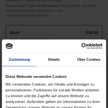
The product is part of the series
Klang-Reden. Schriften
zur Musikalischen Rezeptions- und
Interpretationsgeschichte
Book
€68.00
ISBN 978-3-96821-372-9
Available
Zustimmung
Details
Über Cookies
Prices include VAT. Depending on the delivery address, VAT
may vary at checkout.
Diese Webseite verwendet Cookies
Add to Cart
Wir verwenden Cookies, um Inhalte und Anzeigen zu
personalisieren, Funktionen für soziale Medien anbieten
Add to Wish List
zu können und die Zugriffe auf unsere Website zu
Delivery cost notice
analysieren. Außerdem geben wir Informationen zu Ihrer
Verwendung unserer Website an unsere Partner für