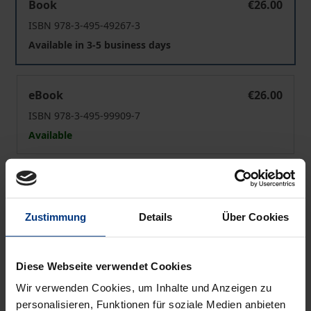
Book
€26.00
ISBN 978-3-495-49267-3
Available in 3-5 business days
Klassiker der Ethik
eBook
€26.00
ISBN 978-3-495-99909-7
Available
Prices include VAT. Depending on the delivery address, VAT
may vary at checkout.
Zustimmung
Details
Über Cookies
Add to Cart
Add to Wish List
Diese Webseite verwendet Cookies
Delivery cost notice
Wir verwenden Cookies, um Inhalte und Anzeigen zu
personalisieren, Funktionen für soziale Medien anbieten