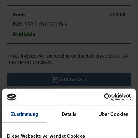
Book
€23.00
ISBN 978-3-89665-039-9
Available
Prices include VAT. Depending on the delivery address, VAT
may vary at checkout.
Add to Cart
Add to Wish List
Delivery cost notice
Zustimmung
Details
Über Cookies
Description
Diese Webseite verwendet Cookies