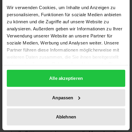
Wir verwenden Cookies, um Inhalte und Anzeigen zu
Klassiker haben, entgegen eines weitverbreiteten
personalisieren, Funktionen für soziale Medien anbieten
Vorurteils, keinen privilegierten Zugang zur
zu können und die Zugriffe auf unsere Website zu
Erkenntnis. Ein Autor wird vielmehr dann und nur
analysieren. Außerdem geben wir Informationen zu Ihrer
dann zu einem 'Klassiker', wenn seine Texte eine
Verwendung unserer Website an unsere Partner für
langanhaltende kommunikative Resonanz (in der
soziale Medien, Werbung und Analysen weiter. Unsere
scientific community) erzeugen. Kommunikative
Partner führen diese Informationen möglicherweise mit
weiteren Daten zusammen, die Sie ihnen bereitgestellt
Resonanz aber produziert ein Text nicht über die
haben oder die sie im Rahmen Ihrer Nutzung der Dienste
Einheit einer bestimmten Wahrheit, sondern über
gesammelt haben.
die Vielzahl der Möglichkeiten unbestimmter
Alle akzeptieren
Anschlussfähigkeit an weitere Kommunikation.
Diese wir weniger durch Zustimmung bzw.
Anpassen
Wiederholung eines immer gleichen Sinns als
vielmehr durch Kritik und Produktion
unterschiedlicher Gedanken angeregt. Klassiker
Ablehnen
sind deshalb auch nicht 'widerlegbar'. Sie sterben -