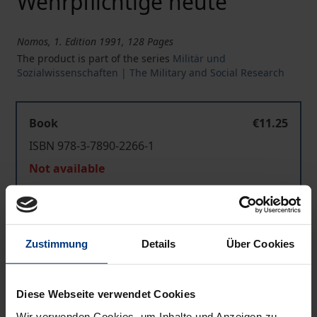
Wehrpflichtige heute
Nomos, 1. Edition 1991, 128 Pages
The product is part of the series
Militär und
Sozialwissenschaften | The Military and Social Research
Book
€11.25
ISBN 978-3-7890-2266-1
Not available
Add to Cart
Zustimmung
Details
Über Cookies
Add to Wish List
Delivery cost notice
Diese Webseite verwendet Cookies
Wir verwenden Cookies, um Inhalte und Anzeigen zu