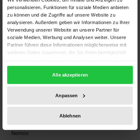
personalisieren, Funktionen für soziale Medien anbieten
Bibliographical data
zu können und die Zugriffe auf unsere Website zu
analysieren. Außerdem geben wir Informationen zu Ihrer
Verwendung unserer Website an unsere Partner für
Edition
soziale Medien, Werbung und Analysen weiter. Unsere
1
Partner führen diese Informationen möglicherweise mit
weiteren Daten zusammen, die Sie ihnen bereitgestellt
ISBN
haben oder die sie im Rahmen Ihrer Nutzung der Dienste
978-3-7890-2266-1
gesammelt haben.
Alle akzeptieren
Publication Date
Jan 24, 1991
Anpassen
Year of Publication
1991
Ablehnen
Publisher
Nomos