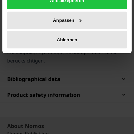
Alle akzeptieren
gelten als die umfassendsten
Erneuerungsbestrebungen in der Geschichte der
Pädagogik. Wegen des umfassenden Anspruches
Anpassen
der Bewegungen kann sich eine Bibliographie nicht
auf rein pädagogische Fragestellungen
Ablehnen
beschränken, sondern muß Randgebiete aus
Philosophie, Psychologie, Soziologie oder Politik
berücksichtigen.
Bibliographical data
Product safety information
About Nomos
Nomos Publishing