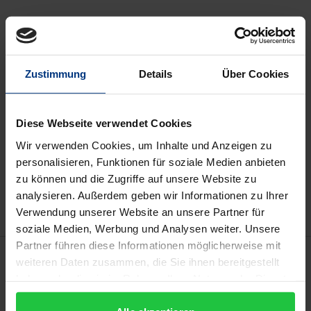
Book
€33.00
ISBN 978-3-88345-300-2
Zustimmung
Details
Über Cookies
Not available
Diese Webseite verwendet Cookies
Add to Cart
Wir verwenden Cookies, um Inhalte und Anzeigen zu
personalisieren, Funktionen für soziale Medien anbieten
Add to Wish List
zu können und die Zugriffe auf unsere Website zu
Delivery cost notice
analysieren. Außerdem geben wir Informationen zu Ihrer
Verwendung unserer Website an unsere Partner für
soziale Medien, Werbung und Analysen weiter. Unsere
Partner führen diese Informationen möglicherweise mit
Description
weiteren Daten zusammen, die Sie ihnen bereitgestellt
haben oder die sie im Rahmen Ihrer Nutzung der Dienste
Die Reformpädagogischen Bewegungen (1890-1933)
gesammelt haben.