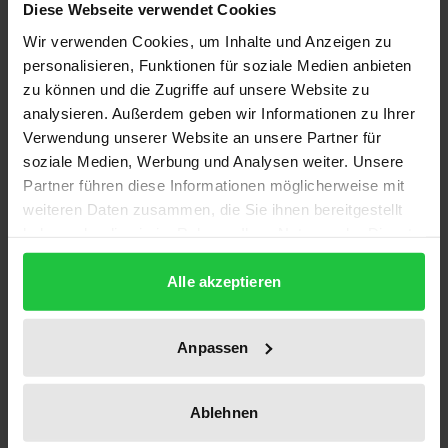
Description
Diese Webseite verwendet Cookies
Wir verwenden Cookies, um Inhalte und Anzeigen zu
Gemeinden und Landkreise befinden sich in der
personalisieren, Funktionen für soziale Medien anbieten
schwersten Finanzkrise seit Bestehen der
zu können und die Zugriffe auf unsere Website zu
analysieren. Außerdem geben wir Informationen zu Ihrer
Bundesrepublik. Die wirtschaftliche Rezession, die
Verwendung unserer Website an unsere Partner für
Kosten der Vereinigung und die Belastung mit
soziale Medien, Werbung und Analysen weiter. Unsere
neuen Aufgaben stellen die kommunalen
Partner führen diese Informationen möglicherweise mit
Gebietskörperschaften vor die Frage, wie unter den
weiteren Daten zusammen, die Sie ihnen bereitgestellt
gegebenen Rahmenbedingungen kommunale
haben oder die sie im Rahmen Ihrer Nutzung der Dienste
Aufgaben noch erfüllt werden können. Vor diesem
gesammelt haben.
Alle akzeptieren
Hintergrund hat das Institut für Kommunalrecht der
Universität Osnabrück führende Experten aus der
staatlichen und kommunalen Verwaltung sowie der
Anpassen
Kommunalwissenschaften dafür gewinnen können,
aus Anlaß der 5. Bad Iburger Gespräche eine
Ablehnen
Bestandsaufnahme der gegenwärtigen Situation