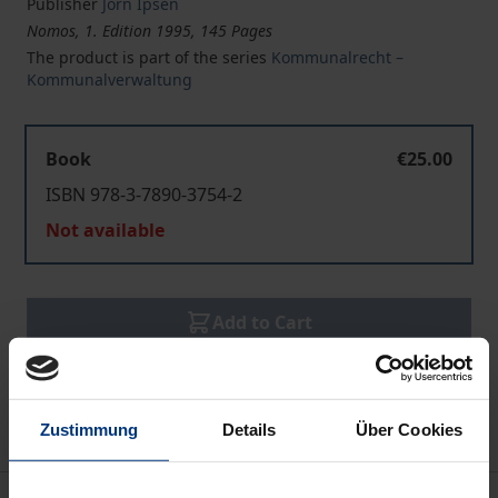
Publisher
Jörn Ipsen
Nomos, 1. Edition 1995, 145 Pages
The product is part of the series
Kommunalrecht –
Kommunalverwaltung
Book
€25.00
ISBN 978-3-7890-3754-2
Not available
Add to Cart
Add to Wish List
Delivery cost notice
Zustimmung
Details
Über Cookies