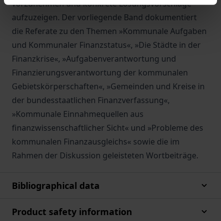
vorzunehmen und konkrete Lösungsvorschläge
aufzuzeigen. Der vorliegende Band dokumentiert
die Referate zu den Themen »Kommunale Aufgaben
und Kommunaler Finanzstatus«, »Die Städte in der
Finanzkrise«, »Aufgabenverantwortung und
Finanzierungsverantwortung der kommunalen
Gebietskörperschaften«, »Gemeinden und Kreise in
der bundesstaatlichen Finanzverfassung«,
»Kommunale Einnahmequellen aus
finanzwissenschaftlicher Sicht« und »Probleme des
kommunalen Finanzausgleichs« sowie die im
Rahmen der Diskussion geleisteten Wortbeiträge.
Bibliographical data
Product safety information