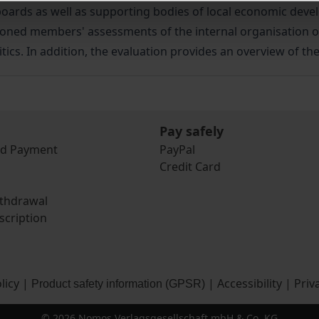
boards as well as supporting bodies of local economic dev
oned members' assessments of the internal organisation of 
itics. In addition, the evaluation provides an overview of th
Pay safely
nd Payment
PayPal
Credit Card
ithdrawal
scription
licy
|
|
Accessibility
|
Priv
Product safety information (GPSR)
© 2026 Nomos Verlagsgesellschaft mbH & Co. KG