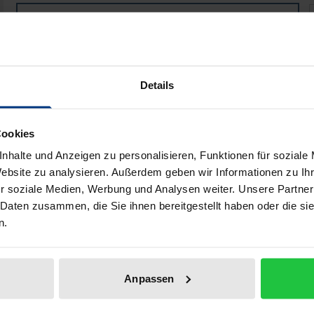
Kommunalpolitik und Stadtgesellschaft in Deutschland
Book
€39.00
ISBN 978-3-8487-8745-6
Available
Details
Prices include VAT. Depending on the delivery address, VAT may
Cookies
Add to Cart
Add to Wish List
nhalte und Anzeigen zu personalisieren, Funktionen für soziale
Website zu analysieren. Außerdem geben wir Informationen zu I
Delivery cost notice
r soziale Medien, Werbung und Analysen weiter. Unsere Partner
 Daten zusammen, die Sie ihnen bereitgestellt haben oder die s
n.
aphical data
Additional material
Anpassen
members of administrative committees of local employment 