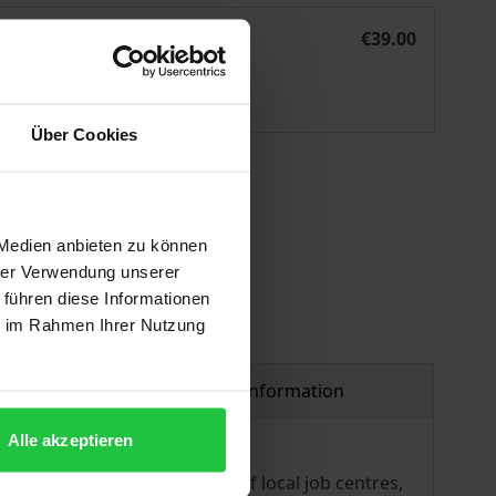
Kommunalpolitik und Stadtgesellschaft in Deutschland
eBook
€39.00
ISBN 978-3-7489-3183-6
Available
Über Cookies
 vary at checkout.
 Medien anbieten zu können
hrer Verwendung unserer
 führen diese Informationen
ie im Rahmen Ihrer Nutzung
Product safety information
Alle akzeptieren
agencies, advisory boards of local job centres,