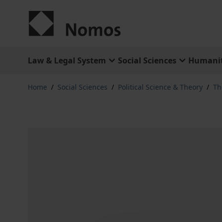
Skip to Content
Law & Legal System
Social Sciences
Humanit
Home
/
Social Sciences
/
Political Science & Theory
/
Th