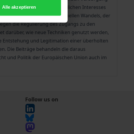
et. Im Blickpunkt des öffentlichen Interesses
Alle akzeptieren
m Mittelpunkt des institutionellen Wandels, der
gegen die Regulierung des Zugangs zu den
et darüber, wie neue Techniken genutzt werden,
e Entstehung und Legitimation einer überholten
. Die Beiträge behandeln die daraus
t und Politik der Europäischen Union auch im
Follow us on