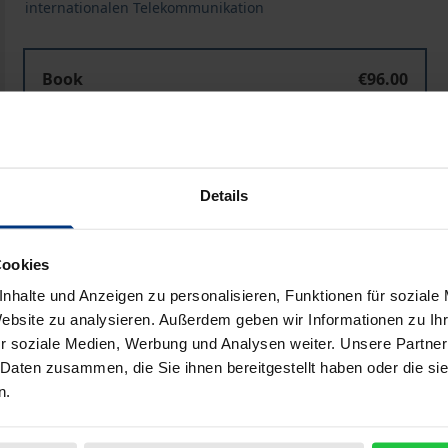
internationalen Telekommunikation
Book
€96.00
ISBN 978-3-7890-3764-1
Not available
Details
Add to Cart
Add to Wish List
Delivery cost notice
Cookies
nhalte und Anzeigen zu personalisieren, Funktionen für soziale
Website zu analysieren. Außerdem geben wir Informationen zu I
r soziale Medien, Werbung und Analysen weiter. Unsere Partner
Bibliographical data
 Daten zusammen, die Sie ihnen bereitgestellt haben oder die s
n.
d der elektronischen Medien ist weltweit durch Übergäng