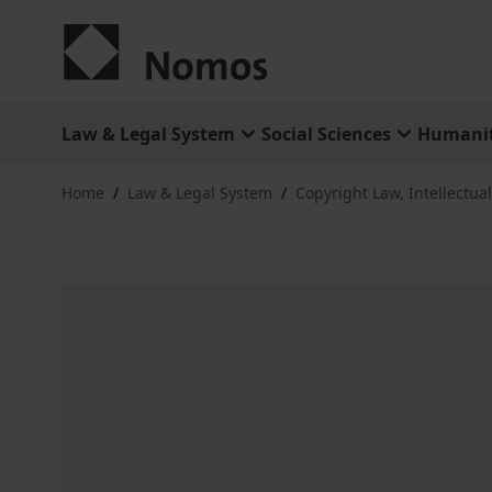
Skip to Content
Law & Legal System
Social Sciences
Humanit
Home
/
Law & Legal System
/
Copyright Law, Intellectua