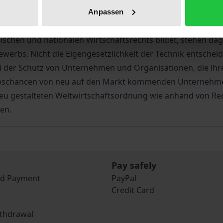
fener Märkte und unverfälschten Wettbewerbs gekennzeichn
Anpassen
lichten neuen Formen der Information und Kommunikation. I
ischen und nationalen Wirtschaftsrechts bildet, stehen da
erbs. Nicht die Eigengesetzlichkeit der Technik entscheid
ei der Schutz von Unternehmen und Organisationen, die ihr
bschancen von neu auf den Markt kommenden Unternehmen
 gestalteten Weltwirtschaftsordnung wie anhand von Rech
en.
Pay safely
nd Payment
PayPal
Credit Card
ithdrawal