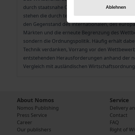
durch staatsnahe Organisationen zum Prinzip of
Ablehnen
stehen die durch technischen Fortschritt ermög
den Gegenstand des internationalen, des europä
Märkten und die erneute Begrenzung des Wettbew
sondern die Ordnungspolitik. Häufig erhält dab
Technik verdanken, Vorrang vor den Wettbewer
entstehenden Herausforderungen anhand der neu
Vergleich mit ausländischen Wirtschaftsordnung
About Nomos
Service
Nomos Publishing
Delivery a
Press Service
Contact
Career
FAQ
Our publishers
Right of W