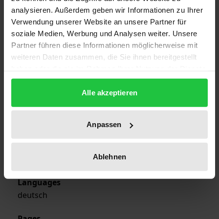
ISBN
analysieren. Außerdem geben wir Informationen zu Ihrer
978-3-88345-853-3
Verwendung unserer Website an unsere Partner für
soziale Medien, Werbung und Analysen weiter. Unsere
Publication Date
Partner führen diese Informationen möglicherweise mit
Jun 30, 1991
weiteren Daten zusammen, die Sie ihnen bereitgestellt
haben oder die sie im Rahmen Ihrer Nutzung der Dienste
Year of Publication
gesammelt haben.
1991
Alle akzeptieren
Publisher
Academia
Anpassen
Format
Ablehnen
Softcover
Languages
deutsch
Pages