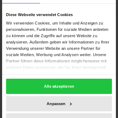
Diese Webseite verwendet Cookies
Description
Wir verwenden Cookies, um Inhalte und Anzeigen zu
personalisieren, Funktionen für soziale Medien anbieten
Die demografische Entwicklung stellt bekanntlich
zu können und die Zugriffe auf unsere Website zu
eine Herausforderung für die Personalpolitik dar,
analysieren. Außerdem geben wir Informationen zu Ihrer
der sich jedoch gerade kleine und mittlere Betriebe
Verwendung unserer Website an unsere Partner für
soziale Medien, Werbung und Analysen weiter. Unsere
eher reaktiv und fallweise stellen. Für die ca. 500
Partner führen diese Informationen möglicherweise mit
überwiegend kleinen und mittleren Betriebe des
weiteren Daten zusammen, die Sie ihnen bereitgestellt
Clusters „Optik und Photonik“, die in Berlin und
haben oder die sie im Rahmen Ihrer Nutzung der Dienste
Brandenburg ansässig sind, bieten sich jedoch
gesammelt haben.
Chancen für ein „demografiesensibles“
Alle akzeptieren
Kompetenzmanagement zur altersgerechten und
-übergreifenden Fachkräfteentwicklung durch die
Anpassen
Kooperation im Cluster. Der Entwicklung, Erprobung
und Verbreitung eines solchen clusterweiten