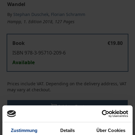
Wandel
By
Stephan Duschek
,
Florian Schramm
Hampp, 1. Edition 2018, 127 Pages
Book
€19.80
ISBN 978-3-95710-209-6
Available
Prices include VAT. Depending on the delivery address, VAT
may vary at checkout.
Add to Cart
Add to Wish List
Delivery cost notice
Zustimmung
Details
Über Cookies