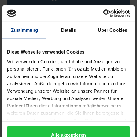
Add to Wish List
Delivery cost notice
Zustimmung
Details
Über Cookies
Description
Diese Webseite verwendet Cookies
Wir verwenden Cookies, um Inhalte und Anzeigen zu
Georg Philipp Telemanns Lebensstationen, sein
personalisieren, Funktionen für soziale Medien anbieten
Œuvre und Tätigkeitsfeld, seine Korrespondenz und
zu können und die Zugriffe auf unsere Website zu
autobiographischen Äußerungen widerspiegeln
analysieren. Außerdem geben wir Informationen zu Ihrer
exemplarisch Facetten des für das 18. Jahrhundert
Verwendung unserer Website an unsere Partner für
soziale Medien, Werbung und Analysen weiter. Unsere
charakteristischen Spannungsfeldes zwischen
Partner führen diese Informationen möglicherweise mit
höfischer und städtischer Musikkultur. Über seinen
weiteren Daten zusammen, die Sie ihnen bereitgestellt
Wechsel vom höfischen in ein städtisches Amt
haben oder die sie im Rahmen Ihrer Nutzung der Dienste
schrieb Telemann: „Wer Zeit seines Lebens fest
gesammelt haben.
sitzen wolle, müsse sich in einer Republick
Alle akzeptieren