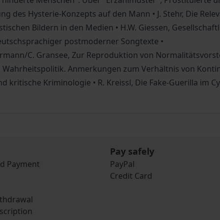
erhinderte Menschen": Über "Erzählmuster", Prostituierte un
g des Hysterie-Konzepts auf den Mann • J. Stehr, Die Relev
sistischen Bildern in den Medien • H.W. Giessen, Gesellscha
eutschsprachiger postmoderner Songtexte •
mermann/C. Gransee, Zur Reproduktion von Normalitätsvorst
d, Wahrheitspolitik. Anmerkungen zum Verhältnis von Konting
ritische Kriminologie • R. Kreissl, Die Fake-Guerilla im 
Pay safely
nd Payment
PayPal
Credit Card
ithdrawal
scription