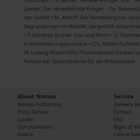
Dienstfahrt • P. Becker, "Gefallene Engel" und "v
Lamott, Der verweiblichte Krieger – Zur Anwendun
der Gefahr • M. Althoff, Die Herstellung von ras
Begründungen im Wandel, dargestellt anhand d
• P. Giménez Alcover, Frau und Recht • U. Stam
Kriminalisierungsprozesse • J.Ch. Müller-Tuckfel
W. Ludwig-Mayerhofer, Postmodernes Denken und k
Nutzen der Systemtheorie für die Kriminologie
About Nomos
Service
Nomos Publishing
Delivery a
Press Service
Contact
Career
FAQ
Our publishers
Right of W
Inlibra
Cancel Sub