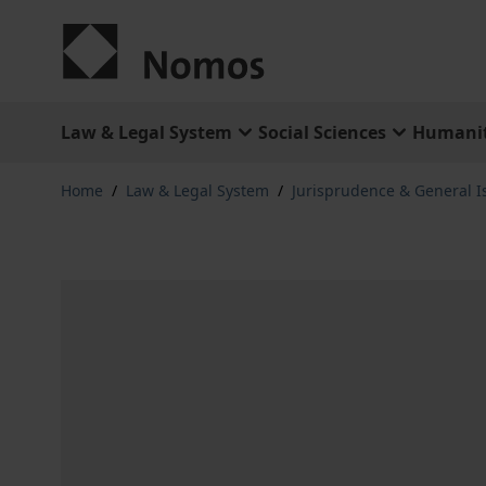
Skip to Content
Law & Legal System
Social Sciences
Humanit
Home
/
Law & Legal System
/
Jurisprudence & General I