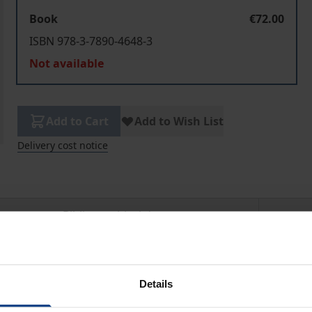
Book
€72.00
ISBN 978-3-7890-4648-3
Not available
Add to Cart
Add to Wish List
Delivery cost notice
Bibliographical data
reifend die Konsequenzen des Umbaus des Strafrechts sowo
Details
ung des Strafrechts gesellschaftliche Fakten geschaffen w