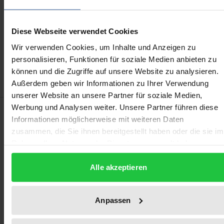
may vary at checkout.
Add to Cart
Diese Webseite verwendet Cookies
Add to Wish List
Wir verwenden Cookies, um Inhalte und Anzeigen zu
Delivery cost notice
personalisieren, Funktionen für soziale Medien anbieten zu
können und die Zugriffe auf unsere Website zu analysieren.
Außerdem geben wir Informationen zu Ihrer Verwendung
unserer Website an unsere Partner für soziale Medien,
Werbung und Analysen weiter. Unsere Partner führen diese
Description
Informationen möglicherweise mit weiteren Daten
zusammen, die Sie ihnen bereitgestellt haben oder die sie im
In German stock corporation law, non-binding
Rahmen Ihrer Nutzung der Dienste gesammelt haben.
resolutions of the general meeting as one of the
Alle akzeptieren
participation instruments for shareholders have so
far mainly been summarized or analyzed under the
heading of management board remuneration. The
Anpassen
purpose of this thesis is, however, to analyze these