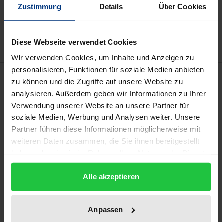
Zustimmung
Details
Über Cookies
Add to Wish List
Delivery cost notice
Diese Webseite verwendet Cookies
Wir verwenden Cookies, um Inhalte und Anzeigen zu
personalisieren, Funktionen für soziale Medien anbieten
Description
zu können und die Zugriffe auf unsere Website zu
analysieren. Außerdem geben wir Informationen zu Ihrer
Nach zwei Jahrzehnten Verhandlung gelang in der
Verwendung unserer Website an unsere Partner für
soziale Medien, Werbung und Analysen weiter. Unsere
Metall- und Elektroindustrie der Abschluss von
Partner führen diese Informationen möglicherweise mit
Entgeltrahmenabkommen (ERA), die bislang für
weiteren Daten zusammen, die Sie ihnen bereitgestellt
Arbeiter und Angestellte unterschiedliche
haben oder die sie im Rahmen Ihrer Nutzung der Dienste
Regelungen bei der Bestimmung von Grundentgelt
gesammelt haben.
und Leistungsvergütung vereinheitlichen. Die
Alle akzeptieren
Tarifvertragsparteien betonen, damit eine
zeitgemäße, den Bedürfnissen der Betriebe
Anpassen
entsprechende und gerechte Bewertungssystematik