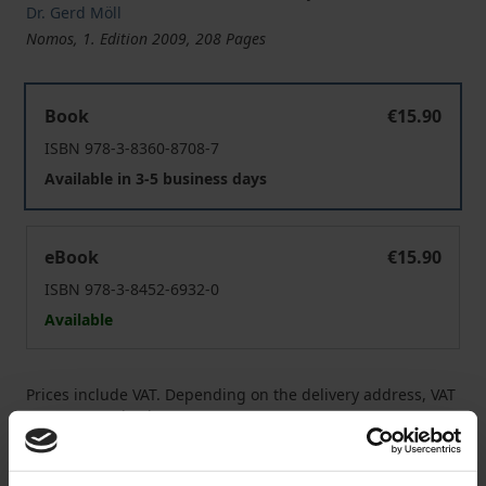
Dr. Gerd Möll
Nomos, 1. Edition 2009, 208 Pages
Kontroversen um die Arbeitsbewertung
Book
€15.90
ISBN 978-3-8360-8708-7
Available in 3-5 business days
Kontroversen um die Arbeitsbewertung
eBook
€15.90
ISBN 978-3-8452-6932-0
Available
Prices include VAT. Depending on the delivery address, VAT
may vary at checkout.
Add to Cart