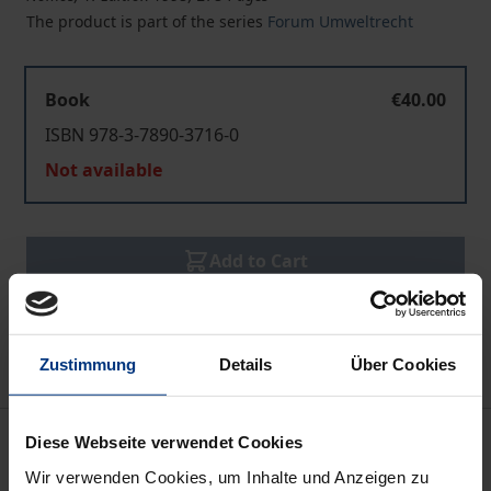
The product is part of the series
Forum Umweltrecht
Book
€40.00
ISBN 978-3-7890-3716-0
Not available
Add to Cart
Add to Wish List
Delivery cost notice
Zustimmung
Details
Über Cookies
Description
Diese Webseite verwendet Cookies
Wir verwenden Cookies, um Inhalte und Anzeigen zu