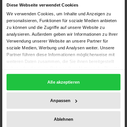
Add to Wish List
Diese Webseite verwendet Cookies
Delivery cost notice
Wir verwenden Cookies, um Inhalte und Anzeigen zu
personalisieren, Funktionen für soziale Medien anbieten
zu können und die Zugriffe auf unsere Website zu
analysieren. Außerdem geben wir Informationen zu Ihrer
Description
Verwendung unserer Website an unsere Partner für
soziale Medien, Werbung und Analysen weiter. Unsere
So far it has not been clarified whether there is a
Partner führen diese Informationen möglicherweise mit
weiteren Daten zusammen, die Sie ihnen bereitgestellt
constitutional principle of precautionary freedom
haben oder die sie im Rahmen Ihrer Nutzung der Dienste
for civil servants, what it can be deduced from and
gesammelt haben.
how far it possibly goes. The Federal Constitutional
Alle akzeptieren
Court has left open whether precautionary freedom
is a traditional principle of the professional civil
Anpassen
service in line with the meaning of Art. 33 (5) of the
German Basic Law.
This work derives such a principle both individually
Ablehnen
from the freedom to act according to Art. 2 (1) of the