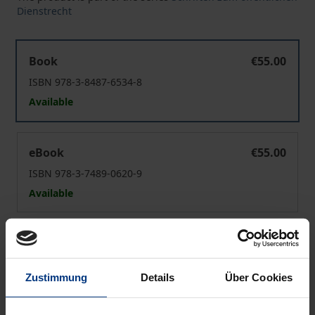
Dienstrecht
Krankenversicherungspflicht versus Vorsorgefreiheit
Book
€55.00
ISBN 978-3-8487-6534-8
Available
Krankenversicherungspflicht versus Vorsorgefreiheit
eBook
€55.00
ISBN 978-3-7489-0620-9
Available
Prices include VAT. Depending on the delivery address, VAT
may vary at checkout.
Zustimmung
Details
Über Cookies
Add to Cart