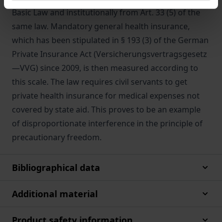
Basic Law and institutionally from Art. 33 (5) of the
same law. Mandatory general health insurance,
which has been stipulated in § 193 (3) of the German
Private Insurance Act (Versicherungsvertragsgesetz
—VVG) since 2009, is then measured according to
this scale. The law requires civil servants to get
private health insurance for medical expenses not
covered by state aid. This proves to be an example
of disproportionate interference in the principle of
precautionary freedom.
Bibliographical data
Additional material
Product safety information