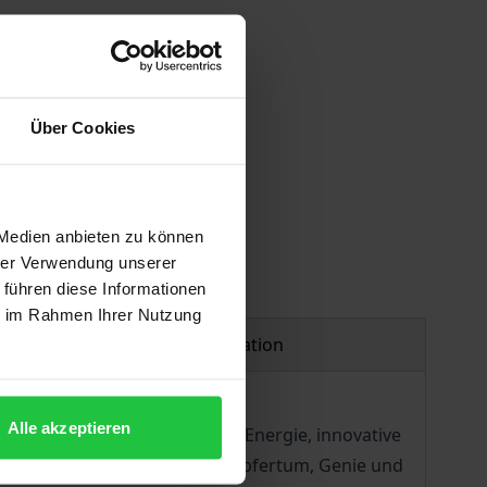
Über Cookies
 Medien anbieten zu können
hrer Verwendung unserer
 führen diese Informationen
ie im Rahmen Ihrer Nutzung
Product safety information
Alle akzeptieren
merische Aktivität, produktive Energie, innovative
he auf ältere Begriffe wie Schöpfertum, Genie und