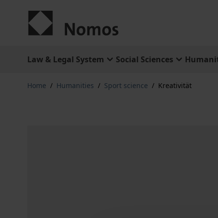
Skip to Content
Law & Legal System
Social Sciences
Humanit
Home
/
Humanities
/
Sport science
/
Kreativität