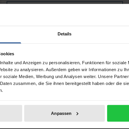
Book
€19.50
ISBN 978-3-89665-138-9
Not available
Details
Add to Cart
Add to Wish List
Cookies
Delivery cost notice
nhalte und Anzeigen zu personalisieren, Funktionen für soziale
Website zu analysieren. Außerdem geben wir Informationen zu I
r soziale Medien, Werbung und Analysen weiter. Unsere Partner
 Daten zusammen, die Sie ihnen bereitgestellt haben oder die s
n.
Bibliographical data
Anpassen
Es steht insgesamt für das Positive: für Aufbruch, unterneh
ltungskraft. Der Begriff hat seine eigene Geschichte, welc