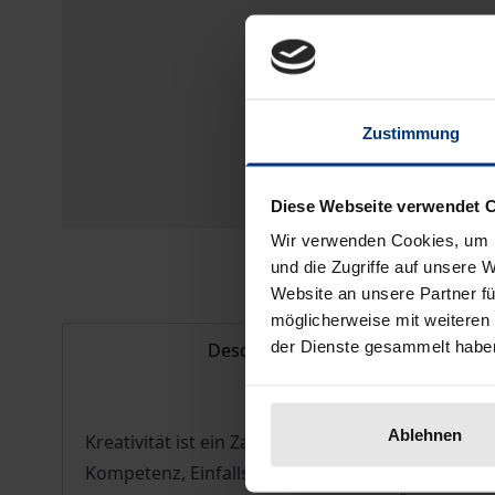
Zustimmung
Diese Webseite verwendet 
Wir verwenden Cookies, um I
und die Zugriffe auf unsere 
Website an unsere Partner fü
möglicherweise mit weiteren
der Dienste gesammelt habe
Description
Ablehnen
Kreativität ist ein Zauberwort in der gegenwart. 
Kompetenz, Einfallsreichtum, künstlerische Gesta