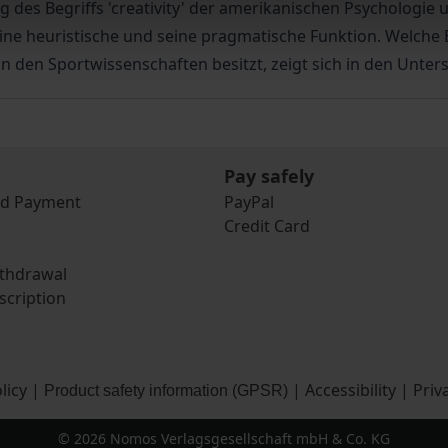
 des Begriffs 'creativity' der amerikanischen Psychologie un
seine heuristische und seine pragmatische Funktion. Welch
 den Sportwissenschaften besitzt, zeigt sich in den Unte
Pay safely
nd Payment
PayPal
Credit Card
ithdrawal
scription
licy
|
|
Accessibility
|
Priv
Product safety information (GPSR)
© 2026 Nomos Verlagsgesellschaft mbH & Co. KG