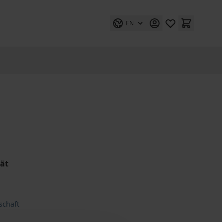
EN
tät
schaft