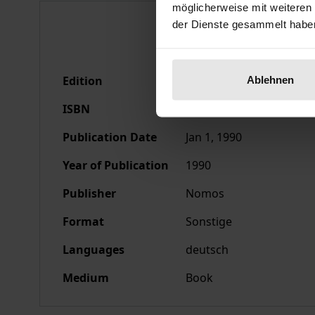
möglicherweise mit weiteren
Bibliographical data
der Dienste gesammelt habe
Edition
1
Ablehnen
ISBN
978-3-7890-9783-6
Publication Date
Jan 1, 1990
Year of Publication
1990
Publisher
Nomos
Format
Sonstige
Languages
deutsch
Medium
Book