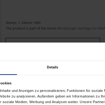
Nomos, 1. Edition 1990
The product is part of the series
Würzburger Vorträge zur Rech
Book
€14.90
ISBN 978-3-7890-9783-6
Not available
Details
Add to Cart
Add to Wish List
Cookies
Delivery cost notice
nhalte und Anzeigen zu personalisieren, Funktionen für soziale
Website zu analysieren. Außerdem geben wir Informationen zu I
r soziale Medien, Werbung und Analysen weiter. Unsere Partner