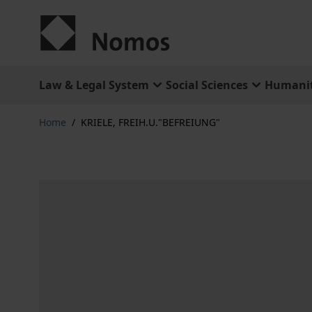
Skip to Content
Law & Legal System
Social Sciences
Humanit
Home
/
KRIELE, FREIH.U."BEFREIUNG"