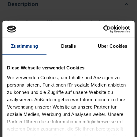
Description
In einprägsamer Weise präsentiert das Lehrbuch die
Grundlagen der Kriminologie (u.a. Begriff und
Geschichte, Hell- und Dunkelfeld der Kriminalität,
Zustimmung
Details
Über Cookies
Zusammenhänge mit Alter und Geschlecht,
Kriminalitätstheorien, Viktimologie,
Kriminalprävention) sowie die speziellen
Diese Webseite verwendet Cookies
Deliktsgruppen (u.a. Eigentums- und
Wir verwenden Cookies, um Inhalte und Anzeigen zu
Vermögenskriminalität, Drogen-, Wirtschafts-,
personalisieren, Funktionen für soziale Medien anbieten
Gewalt- und organisierte Kriminalität). Der fesselnde
zu können und die Zugriffe auf unsere Website zu
Stoff wird mit Hilfe von Abbildungen und
analysieren. Außerdem geben wir Informationen zu Ihrer
Verwendung unserer Website an unsere Partner für
Zusammenfassungen anschaulich aufbereitet,
soziale Medien, Werbung und Analysen weiter. Unsere
während ausgesuchte Literaturhinweise und
Partner führen diese Informationen möglicherweise mit
Internet-Adressen zu weiterführenden
weiteren Daten zusammen, die Sie ihnen bereitgestellt
Überlegungen anregen.
haben oder die sie im Rahmen Ihrer Nutzung der Dienste