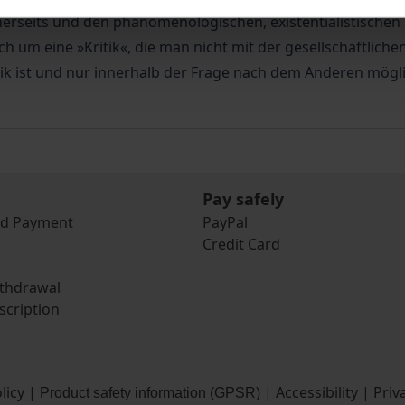
nerseits und den phänomenologischen, existentialistischen
ch um eine »Kritik«, die man nicht mit der gesellschaftliche
 Ethik ist und nur innerhalb der Frage nach dem Anderen mögl
Pay safely
nd Payment
PayPal
Credit Card
ithdrawal
scription
licy
|
|
Accessibility
|
Priv
Product safety information (GPSR)