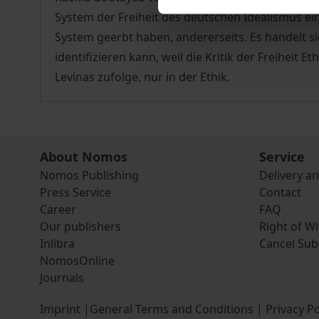
System der Freiheit des deutschen Idealismus ei
System geerbt haben, andererseits. Es handelt si
identifizieren kann, weil die Kritik der Freiheit
Levinas zufolge, nur in der Ethik.
About Nomos
Service
Nomos Publishing
Delivery a
Press Service
Contact
Career
FAQ
Our publishers
Right of W
Inlibra
Cancel Sub
NomosOnline
Journals
Imprint
|
General Terms and Conditions
|
Privacy Po