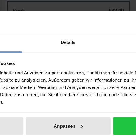
Book
€32.00
ISBN 978-3-495-48607-8
Available
Details
Prices include VAT. Depending on the delivery address, VAT may
Cookies
Add to Cart
Add to Wish List
nhalte und Anzeigen zu personalisieren, Funktionen für soziale
Delivery cost notice
Website zu analysieren. Außerdem geben wir Informationen zu I
r soziale Medien, Werbung und Analysen weiter. Unsere Partner
 Daten zusammen, die Sie ihnen bereitgestellt haben oder die s
n.
aphical data
Additional material
Anpassen
t von Levinas als Kritik der Freiheit. Und die »Kritik« der 