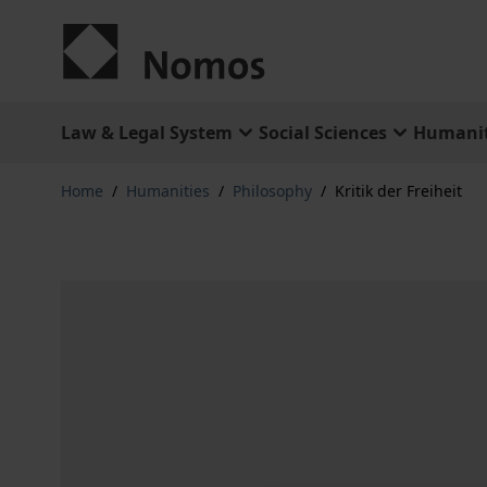
Skip to Content
Law & Legal System
Social Sciences
Humanit
Home
/
Humanities
/
Philosophy
/
Kritik der Freiheit