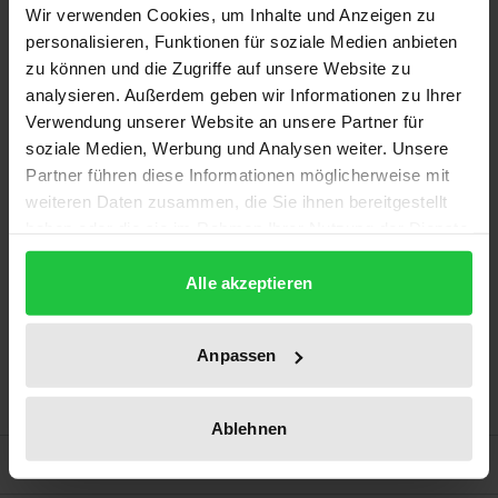
Wir verwenden Cookies, um Inhalte und Anzeigen zu
instances where AI becomes uncontrollable. If major
personalisieren, Funktionen für soziale Medien anbieten
AI companies succeed in perfecting AI chatbots for
zu können und die Zugriffe auf unsere Website zu
human intimacy, as they have announced, a
analysieren. Außerdem geben wir Informationen zu Ihrer
profound transformation of the culture of human
Verwendung unserer Website an unsere Partner für
intimacy will begin.
soziale Medien, Werbung und Analysen weiter. Unsere
Partner führen diese Informationen möglicherweise mit
weiteren Daten zusammen, die Sie ihnen bereitgestellt
With contributions by
haben oder die sie im Rahmen Ihrer Nutzung der Dienste
Lena Becker | Jona Böttcher | Johanna Brenner |
gesammelt haben.
Philip Dott | Christina Elschenbroich | Alisa Jasmin
Alle akzeptieren
Engberg | Emily Haag | Hannah Floeck | Martin
Helmes | Lea Krell | Wolf-Andreas Liebert | Mark
Anpassen
Monecke | Helen Pfeffer | Vanessa Schlich | Lisa
Katharina Storck | Sidney Wilshusen
Ablehnen
Bibliographical data