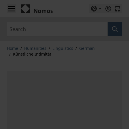
Skip to Content
Search
Home
/
Humanities
/
Linguistics
/
German
/
Künstliche Intimität