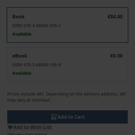
Künstliche Intimität
Book
€84.00
ISBN 978-3-68900-535-1
Available
Künstliche Intimität
eBook
€0.00
ISBN 978-3-68900-536-8
Available
Prices include VAT. Depending on the delivery address, VAT
may vary at checkout.
Add to Cart
Add to Wish List
Delivery cost notice