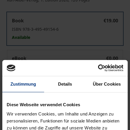
Kulturelle Erneuerung – Der Beitrag der abendländisch
Book
€19.00
ISBN 978-3-495-49154-6
Available
Kulturelle Erneuerung – Der Beitrag der abendländisch
eBook
€0.00
ISBN 978-3-495-81992-0
Available
Zustimmung
Details
Über Cookies
Prices include VAT. Depending on the delivery address, VAT
may vary at checkout.
Diese Webseite verwendet Cookies
Wir verwenden Cookies, um Inhalte und Anzeigen zu
Add to Cart
personalisieren, Funktionen für soziale Medien anbieten
Add to Wish List
zu können und die Zugriffe auf unsere Website zu