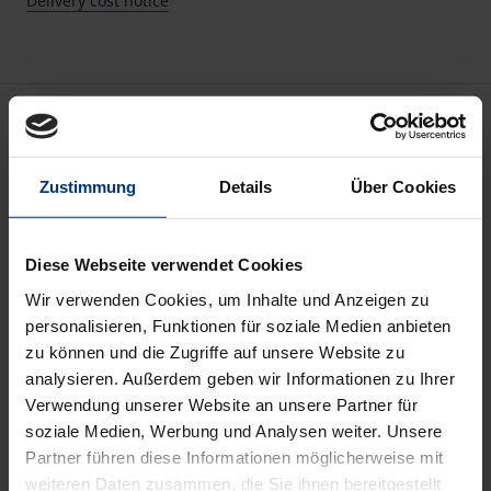
Delivery cost notice
Description
Ausgangspunkt dieser Arbeit ist die wachsende
Zustimmung
Details
Über Cookies
Relevanz des Markenwertmanagements im
interkulturellen Kontext. Der Trend zur
Diese Webseite verwendet Cookies
Internationalisierung wirtschaftlicher Aktivitäten
erhöht die Relevanz der Markenführung als
Wir verwenden Cookies, um Inhalte und Anzeigen zu
personalisieren, Funktionen für soziale Medien anbieten
Erfolgstreiber des Unternehmens. International
zu können und die Zugriffe auf unsere Website zu
agierende Markenunternehmen müssen
analysieren. Außerdem geben wir Informationen zu Ihrer
bestimmen, ob und in welchem Maße sie ihre
Verwendung unserer Website an unsere Partner für
Markenstrategien auf international divergierende
soziale Medien, Werbung und Analysen weiter. Unsere
kulturelle Gegebenheiten ausrichten. Eine
Partner führen diese Informationen möglicherweise mit
zielgerichtete internationale Markenführung
weiteren Daten zusammen, die Sie ihnen bereitgestellt