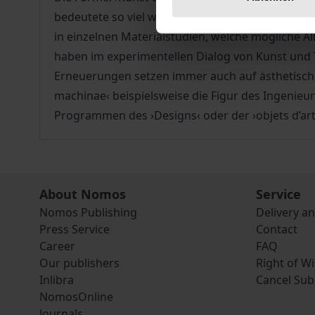
bedeutete so viel wie ›Kunst oder Technik‹. Dass
in einzelnen Materialstudien, welche mögliche A
haben im experimentellen Dialog von Kunst und T
Erneuerungen setzen immer auch auf ästhetische 
machinae‹ beispielsweise die Figur des Ingenieu
Programmen des ›Designs‹ oder der ›objets d’art‹
About Nomos
Service
Nomos Publishing
Delivery a
Press Service
Contact
Career
FAQ
Our publishers
Right of W
Inlibra
Cancel Sub
NomosOnline
Journals