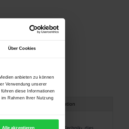
Über Cookies
 vary at checkout.
 Medien anbieten zu können
hrer Verwendung unserer
 führen diese Informationen
ie im Rahmen Ihrer Nutzung
Product safety information
atik aufgefasst. ›Kunst und Technik‹, dies
Alle akzeptieren