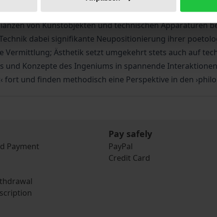
 sich dies in der Frühen Neuzeit anders verhalten hat, dem
llianzen von Kunstobjekten und technischen Apparaturen be
echnik dabei signifikante Neupositionierung ihrer poetolo
Vermittlung; Ästhetik setzt umgekehrt stets auch auf tech
rs und Konzepte des Ingeniums in spannende Interaktionen. 
 fort und finden methodisch eine Perspektive in den ›philol
Pay safely
nd Payment
PayPal
Credit Card
ithdrawal
scription