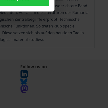
onstriert der komparatistisch ausgerichtete Band
leuchten. Vor allem die Literaturen der Romania
gischen Zentralbegriffe erprobt. Technische
nische Funktionen. So treten ›sub specie
Diese setzen sich bis auf den heutigen Tag in
ogical material studies‹.
Follow us on