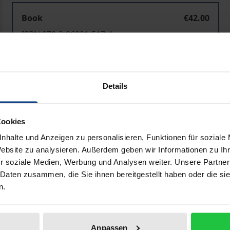
Book
€42.00
ISBN 978-3-96821-517-4
Available
Details
Prices include VAT. Depending on the delivery address, VAT may
Add to Cart
Add to Wish List
Cookies
Delivery cost notice
nhalte und Anzeigen zu personalisieren, Funktionen für soziale
Website zu analysieren. Außerdem geben wir Informationen zu I
r soziale Medien, Werbung und Analysen weiter. Unsere Partner
 Daten zusammen, die Sie ihnen bereitgestellt haben oder die s
Bibliographical data
n.
geren Vergangenheit weitgehend als Ausdruck einer Problem
Anpassen