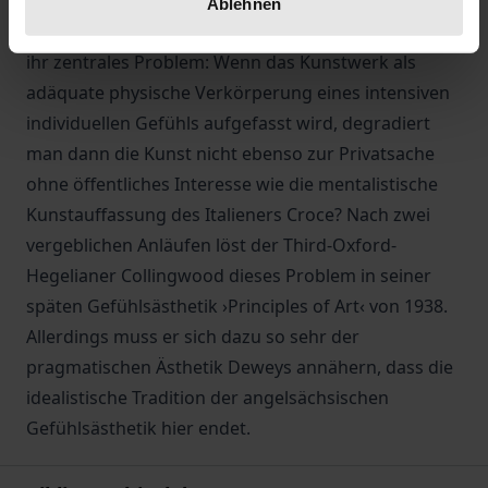
tatsächlich eine hochrangige und originelle Ästhetik
Ablehnen
des Gefühls. Dewey und A. Bradley benennen jedoch
ihr zentrales Problem: Wenn das Kunstwerk als
adäquate physische Verkörperung eines intensiven
individuellen Gefühls aufgefasst wird, degradiert
man dann die Kunst nicht ebenso zur Privatsache
ohne öffentliches Interesse wie die mentalistische
Kunstauffassung des Italieners Croce? Nach zwei
vergeblichen Anläufen löst der Third-Oxford-
Hegelianer Collingwood dieses Problem in seiner
späten Gefühlsästhetik ›Principles of Art‹ von 1938.
Allerdings muss er sich dazu so sehr der
pragmatischen Ästhetik Deweys annähern, dass die
idealistische Tradition der angelsächsischen
Gefühlsästhetik hier endet.