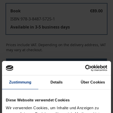
Book
€89.00
ISBN 978-3-8487-5725-1
Available in 3-5 business days
Prices include VAT. Depending on the delivery address, VAT
may vary at checkout.
Add to Cart
Add to Wish List
Delivery cost notice
Zustimmung
Details
Über Cookies
Diese Webseite verwendet Cookies
Description
Wir verwenden Cookies, um Inhalte und Anzeigen zu