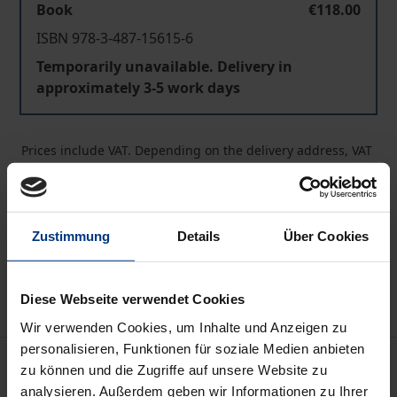
Book
€118.00
ISBN 978-3-487-15615-6
Temporarily unavailable. Delivery in
approximately 3-5 work days
Prices include VAT. Depending on the delivery address, VAT
may vary at checkout.
Add to Cart
Zustimmung
Details
Über Cookies
Add to Wish List
Delivery cost notice
Diese Webseite verwendet Cookies
Wir verwenden Cookies, um Inhalte und Anzeigen zu
personalisieren, Funktionen für soziale Medien anbieten
Description
zu können und die Zugriffe auf unsere Website zu
analysieren. Außerdem geben wir Informationen zu Ihrer