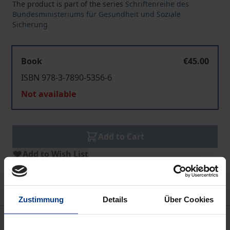
The product is part of the series
Schriftenreihe des
Bundesministeriums für Gesundheit und Soziale
Sicherung
Book
€45.00
ISBN 978-3-7890-5356-6
Not available
Add to Cart
Add to Wish List
Delivery cost notice
Zustimmung
Details
Über Cookies
Description