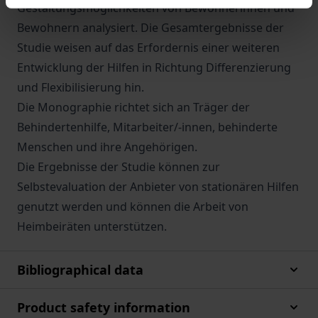
Gestaltungsmöglichkeiten von Bewohnerinnen und
Bewohnern analysiert. Die Gesamtergebnisse der
Studie weisen auf das Erfordernis einer weiteren
Entwicklung der Hilfen in Richtung Differenzierung
und Flexibilisierung hin.
Die Monographie richtet sich an Träger der
Behindertenhilfe, Mitarbeiter/-innen, behinderte
Menschen und ihre Angehörigen.
Die Ergebnisse der Studie können zur
Selbstevaluation der Anbieter von stationären Hilfen
genutzt werden und können die Arbeit von
Heimbeiräten unterstützen.
Bibliographical data
Product safety information