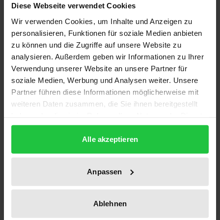
Diese Webseite verwendet Cookies
Einrichtungen für Menschen mit Behinderungen
Wir verwenden Cookies, um Inhalte und Anzeigen zu
kommt eine besondere Bedeutung im
personalisieren, Funktionen für soziale Medien anbieten
zu können und die Zugriffe auf unsere Website zu
Gesamtsystem der Hilfen zu. Ein umfassender
analysieren. Außerdem geben wir Informationen zu Ihrer
Überblick über die Strukturen der
Verwendung unserer Website an unsere Partner für
Wohneinrichtungen und die Situation der in ihnen
soziale Medien, Werbung und Analysen weiter. Unsere
lebenden Menschen konnte bis jetzt jedoch nicht
Partner führen diese Informationen möglicherweise mit
gewonnen werden.
weiteren Daten zusammen, die Sie ihnen bereitgestellt
Auf der Basis einer bundesweiten Befragung liefert
haben oder die sie im Rahmen Ihrer Nutzung der Dienste
gesammelt haben.
die vorliegende Studie eine repräsentative Übersicht
Alle akzeptieren
über die Gesamtzahl der Wohneinrichtungen und
die in ihnen bereitstehenden Plätze, über
konzeptionelle Ausrichtungen und
Anpassen
Ausstattungsmerkmale. Orientiert an dem
theoretischen Ansatz »Lebensqualität« werden
Ablehnen
zudem die Lebensverhältnisse und