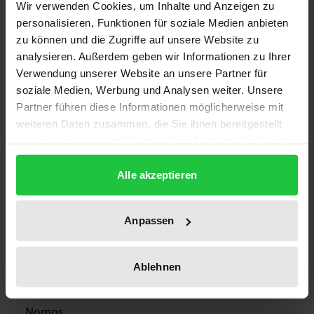
Wir verwenden Cookies, um Inhalte und Anzeigen zu
personalisieren, Funktionen für soziale Medien anbieten
Edition
zu können und die Zugriffe auf unsere Website zu
1
analysieren. Außerdem geben wir Informationen zu Ihrer
Verwendung unserer Website an unsere Partner für
ISBN
soziale Medien, Werbung und Analysen weiter. Unsere
978-3-7890-0527-5
Partner führen diese Informationen möglicherweise mit
weiteren Daten zusammen, die Sie ihnen bereitgestellt
Subtitle
haben oder die sie im Rahmen Ihrer Nutzung der Dienste
Jahrgang 1968-1972
gesammelt haben.
Alle akzeptieren
Publication Date
Mar 5, 1980
Anpassen
Year of Publication
1980
Ablehnen
Publisher
Nomos