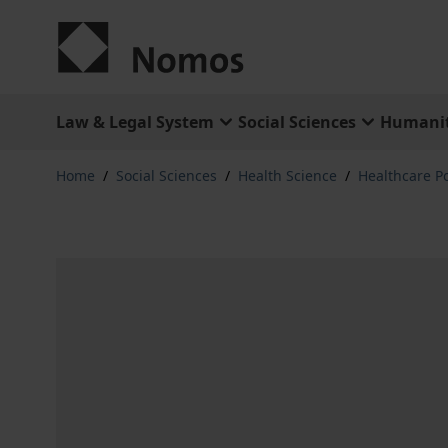
Skip to Content
Law & Legal System
Social Sciences
Humanit
Home
/
Social Sciences
/
Health Science
/
Healthcare Po