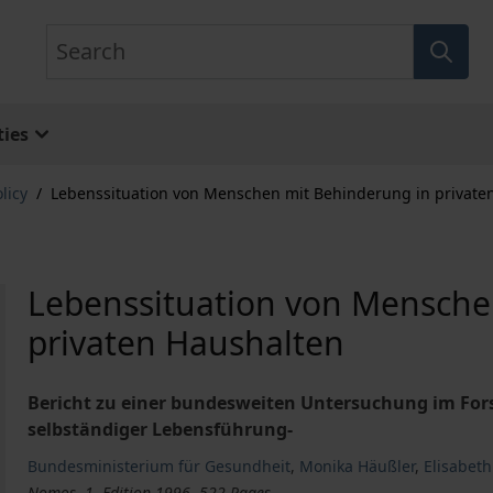
Search
ies
licy
/
Lebenssituation von Menschen mit Behinderung in private
Lebenssituation von Mensche
privaten Haushalten
Bericht zu einer bundesweiten Untersuchung im For
selbständiger Lebensführung-
Bundesministerium für Gesundheit
,
Monika Häußler
,
Elisabet
Nomos, 1. Edition 1996, 522 Pages