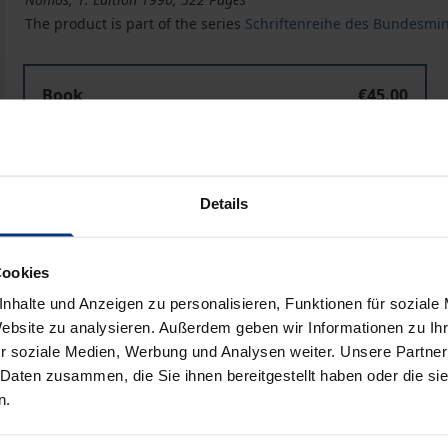
The product is part of the series
Schriftenreihe des Bundesmin
Book
€45.00
ISBN 978-3-7890-4290-4
Not available
Details
Add to Cart
Add to Wish List
Cookies
Delivery cost notice
nhalte und Anzeigen zu personalisieren, Funktionen für soziale
Website zu analysieren. Außerdem geben wir Informationen zu I
r soziale Medien, Werbung und Analysen weiter. Unsere Partner
Bibliographical data
 Daten zusammen, die Sie ihnen bereitgestellt haben oder die s
n.