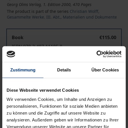
Georg Olms Verlag, 1. Edition 2000, 470 Pages
The product is part of the series
Christian Wolff,
Gesammelte Werke. III. Abt., Materialien und Dokumente
Book
€115.00
ISBN 978-3-487-11185-8
Available
Zustimmung
Details
Über Cookies
Prices include VAT. Depending on the delivery address, VAT
may vary at checkout.
Diese Webseite verwendet Cookies
Add to Cart
Wir verwenden Cookies, um Inhalte und Anzeigen zu
personalisieren, Funktionen für soziale Medien anbieten
Add to Wish List
zu können und die Zugriffe auf unsere Website zu
Delivery cost notice
analysieren. Außerdem geben wir Informationen zu Ihrer
Verwendung unserer Website an unsere Partner für