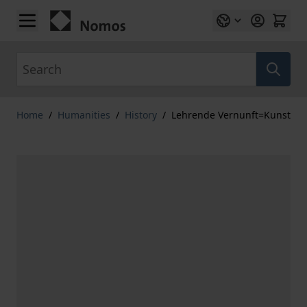
Skip to Content
Search
Home
/
Humanities
/
History
/
Lehrende Vernunft=Kunst