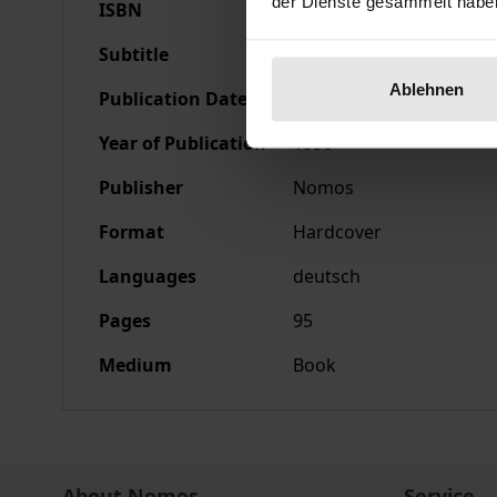
der Dienste gesammelt habe
ISBN
978-3-7890-1967-8
Subtitle
Eine Analyse der Vorsc
Ablehnen
Publication Date
Jul 18, 1990
Year of Publication
1990
Publisher
Nomos
Format
Hardcover
Languages
deutsch
Pages
95
Medium
Book
About Nomos
Service