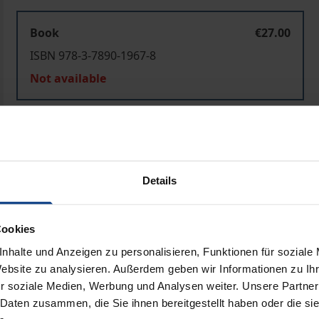
Book
€27.00
ISBN 978-3-7890-1967-8
Not available
Add to Cart
Add to Wish List
Delivery cost notice
Details
Cookies
Prod
nhalte und Anzeigen zu personalisieren, Funktionen für soziale
Website zu analysieren. Außerdem geben wir Informationen zu I
r soziale Medien, Werbung und Analysen weiter. Unsere Partner
 Daten zusammen, die Sie ihnen bereitgestellt haben oder die s