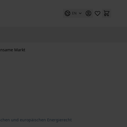
EN
insame Markt
schen und europäischen Energierecht