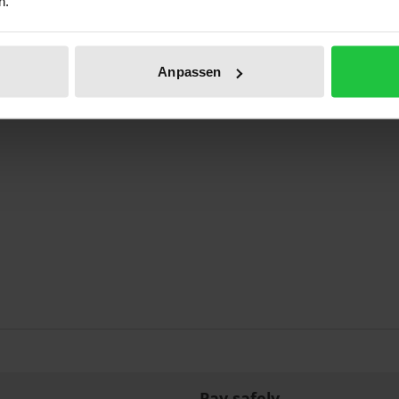
n.
hläge der Kommission der EG
Anpassen
Pay safely