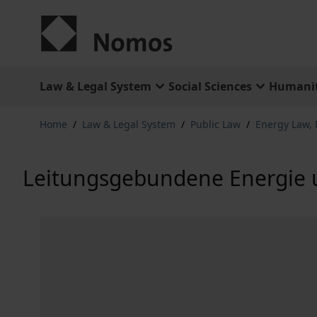
Skip to Content
Law & Legal System
Social Sciences
Humanit
Home
/
Law & Legal System
/
Public Law
/
Energy Law,
Leitungsgebundene Energie