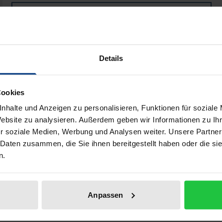
Book
€36.00
ISBN 978-3-88345-388-0
Not available
Details
Add to Cart
Add to Wish List
Cookies
Delivery cost notice
nhalte und Anzeigen zu personalisieren, Funktionen für soziale
Website zu analysieren. Außerdem geben wir Informationen zu I
r soziale Medien, Werbung und Analysen weiter. Unsere Partner
 Daten zusammen, die Sie ihnen bereitgestellt haben oder die s
n.
Bibliographical data
Anpassen
africain, selon les principes de gouvernement luunda, c'est
iècle, jusqu'au moment de la pénétration européenne en Afr