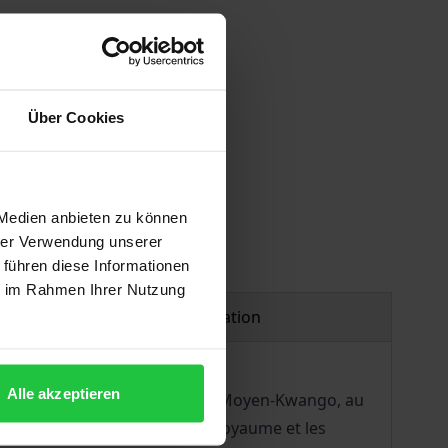
Über Cookies
 Medien anbieten zu können
hrer Verwendung unserer
 führen diese Informationen
ie im Rahmen Ihrer Nutzung
Product safety information
Alle akzeptieren
 constitué le long des rives du Moyen-Kwango, au
ique Centrale. La genèse du royaume et les