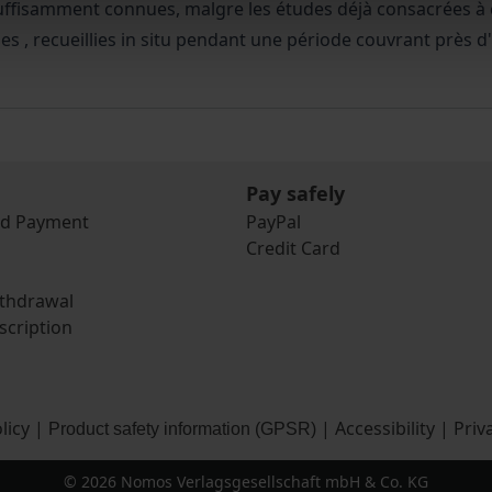
ffisamment connues, malgre les études déjà consacrées à ce 
es , recueillies in situ pendant une période couvrant près d
Pay safely
nd Payment
PayPal
Credit Card
ithdrawal
scription
licy
|
|
Accessibility
|
Priv
Product safety information (GPSR)
© 2026 Nomos Verlagsgesellschaft mbH & Co. KG