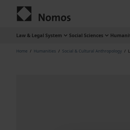
Skip to Content
Law & Legal System
Social Sciences
Humanit
Home
/
Humanities
/
Social & Cultural Anthropology
/