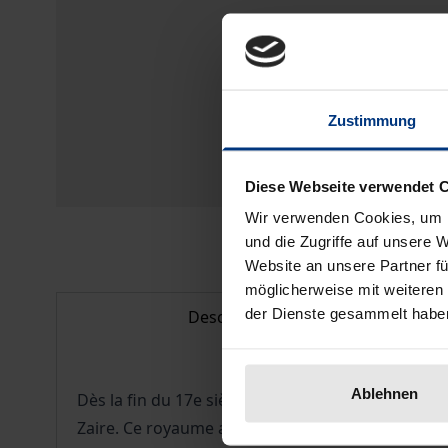
Zustimmung
Diese Webseite verwendet 
Wir verwenden Cookies, um I
und die Zugriffe auf unsere 
Website an unsere Partner fü
möglicherweise mit weiteren
der Dienste gesammelt habe
Description
Ablehnen
Dès la fin du 17e siècle, un royaume typicement 
Zaire. Ce royaume atteignit son apogée au 19e s