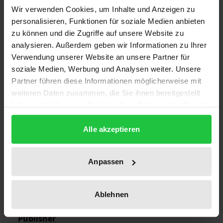
Wir verwenden Cookies, um Inhalte und Anzeigen zu
Edition
personalisieren, Funktionen für soziale Medien anbieten
1
zu können und die Zugriffe auf unsere Website zu
analysieren. Außerdem geben wir Informationen zu Ihrer
ISBN
Verwendung unserer Website an unsere Partner für
978-3-7890-2079-7
soziale Medien, Werbung und Analysen weiter. Unsere
Partner führen diese Informationen möglicherweise mit
Subtitle
weiteren Daten zusammen, die Sie ihnen bereitgestellt
Reformulierung liberaler politischer Theorie in
haben oder die sie im Rahmen Ihrer Nutzung der Dienste
Deutschland und England am Beispiel von
gesammelt haben.
Friedrich Naumann und Leonard T. Hobhouse
Alle akzeptieren
Publication Date
Nov 8, 1990
Anpassen
Year of Publication
1990
Ablehnen
Publisher