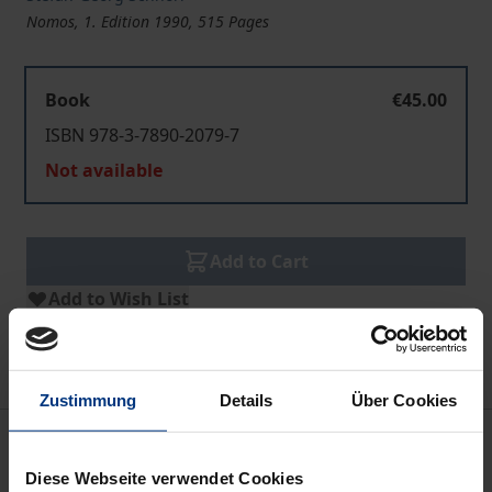
Nomos, 1. Edition 1990, 515 Pages
Book
€45.00
ISBN 978-3-7890-2079-7
Not available
Add to Cart
Add to Wish List
Delivery cost notice
Zustimmung
Details
Über Cookies
Bibliographical data
Diese Webseite verwendet Cookies