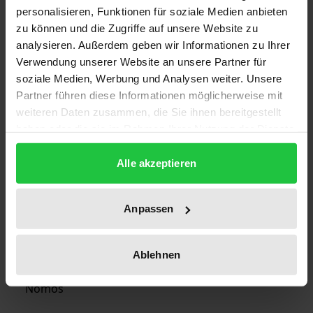
Edition
personalisieren, Funktionen für soziale Medien anbieten
zu können und die Zugriffe auf unsere Website zu
1
analysieren. Außerdem geben wir Informationen zu Ihrer
Verwendung unserer Website an unsere Partner für
ISBN
soziale Medien, Werbung und Analysen weiter. Unsere
978-3-7890-1585-4
Partner führen diese Informationen möglicherweise mit
weiteren Daten zusammen, die Sie ihnen bereitgestellt
Subtitle
haben oder die sie im Rahmen Ihrer Nutzung der Dienste
Moamar el Gaddafis Motive und Visionen
gesammelt haben.
Alle akzeptieren
Publication Date
Aug 3, 1988
Anpassen
Year of Publication
1988
Ablehnen
Publisher
Nomos