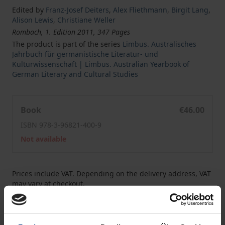
Edited by
Franz-Josef Deiters
,
Alex Fliethmann
,
Birgit Lang
,
Alison Lewis
,
Christiane Weller
Rombach, 1. Edition 2011, 347 Pages
The product is part of the series
Limbus. Australisches
Jahrbuch für germanistische Literatur- und
Kulturwissenschaft | Limbus. Australian Yearbook of
German Literary and Cultural Studies
Limbus – Australisches Jahrbuch für germanistische Lit
Book
€46.00
ISBN 978-3-96821-400-9
Not available
Prices include VAT. Depending on the delivery address, VAT
may vary at checkout.
Add to Cart