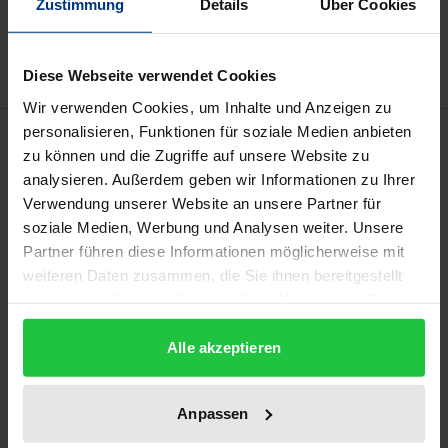
Zustimmung
Details
Über Cookies
Add to Wish List
Delivery cost notice
Diese Webseite verwendet Cookies
Wir verwenden Cookies, um Inhalte und Anzeigen zu
personalisieren, Funktionen für soziale Medien anbieten
Description
zu können und die Zugriffe auf unsere Website zu
analysieren. Außerdem geben wir Informationen zu Ihrer
Eine globale Vernetzung ist für die Profilierung einer
Verwendung unserer Website an unsere Partner für
wissenschaftlichen Disziplin wie der Germanistik
soziale Medien, Werbung und Analysen weiter. Unsere
unerlässlich – insbesondere in einem Land wie
Partner führen diese Informationen möglicherweise mit
weiteren Daten zusammen, die Sie ihnen bereitgestellt
Australien, aus dessen geostrategischer Lage sich
haben oder die sie im Rahmen Ihrer Nutzung der Dienste
die Selbstverständlichkeit einer starken
gesammelt haben.
germanistischen Forschung nicht in gleicher Weise
Alle akzeptieren
ergibt wie etwa im europäischen Raum. Diesem
Erfordernis soll das Australische Jahrbuch für
Anpassen
germanistische Literatur- und Kulturwissenschaft
Limbus Rechnung tragen. Ziel ist es, die australische