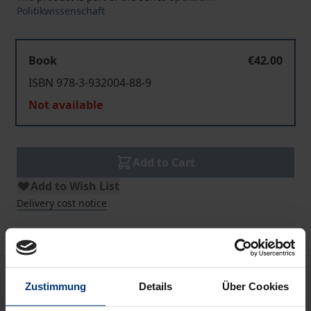
Politikwissenschaft
Book
€42.00
ISBN 978-3-932004-88-9
Not available
Add to Cart
Add to Wish List
Delivery cost notice
Bibliographical data
Zustimmung
Details
Über Cookies