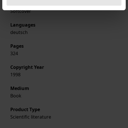
Format
Softcover
Languages
deutsch
Pages
324
Copyright Year
1998
Medium
Book
Product Type
Scientific literature