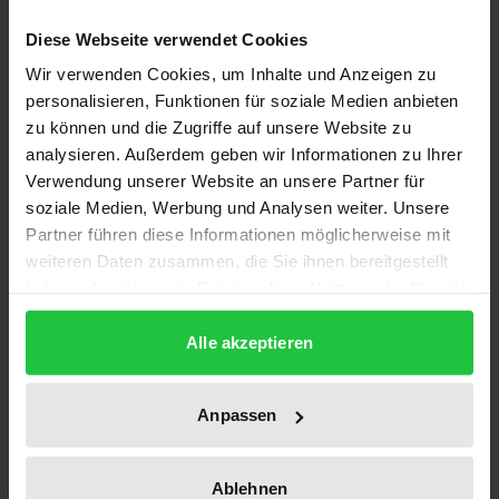
Edition
Diese Webseite verwendet Cookies
1
Wir verwenden Cookies, um Inhalte und Anzeigen zu
ISBN
personalisieren, Funktionen für soziale Medien anbieten
zu können und die Zugriffe auf unsere Website zu
978-3-932004-88-9
analysieren. Außerdem geben wir Informationen zu Ihrer
Verwendung unserer Website an unsere Partner für
Subtitle
soziale Medien, Werbung und Analysen weiter. Unsere
Das Epigramm des 17. und 18. Jahrhunderts
Partner führen diese Informationen möglicherweise mit
weiteren Daten zusammen, die Sie ihnen bereitgestellt
Publication Date
haben oder die sie im Rahmen Ihrer Nutzung der Dienste
Jan 1, 1998
gesammelt haben.
Alle akzeptieren
Year of Publication
1998
Anpassen
Publisher
Ergon
Ablehnen