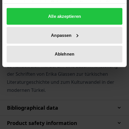
Add to Cart
haben oder die sie im Rahmen Ihrer Nutzung der Dienste
gesammelt haben.
Add to Wish List
Alle akzeptieren
Delivery cost notice
Anpassen
Description
Ablehnen
Es handelt sich hierbei um eine Zusammenstellung
der Schriften von Erika Glassen zur türkischen
Literaturgeschichte und zum Kulturwandel in der
modernen Türkei.
Bibliographical data
Product safety information