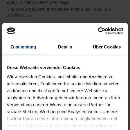
Ergon, 1. Edition 2014, 406 Pages
The product is part of the series
Istanbuler Texte und
Studien (ITS)
Literatur und Gesellschaft
Book
€85.00
ISBN 978-3-95650-026-8
Zustimmung
Details
Über Cookies
Available in 3-5 business days
Diese Webseite verwendet Cookies
Literatur und Gesellschaft
eBook
€0.00
Wir verwenden Cookies, um Inhalte und Anzeigen zu
ISBN 978-3-95650-706-9
personalisieren, Funktionen für soziale Medien anbieten
Available
zu können und die Zugriffe auf unsere Website zu
analysieren. Außerdem geben wir Informationen zu Ihrer
Verwendung unserer Website an unsere Partner für
Prices include VAT. Depending on the delivery address, VAT
soziale Medien, Werbung und Analysen weiter. Unsere
may vary at checkout.
Partner führen diese Informationen möglicherweise mit
weiteren Daten zusammen, die Sie ihnen bereitgestellt