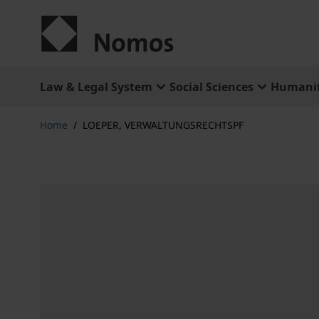
Skip to Content
Law & Legal System
Social Sciences
Humanit
Home
/
LOEPER, VERWALTUNGSRECHTSPF