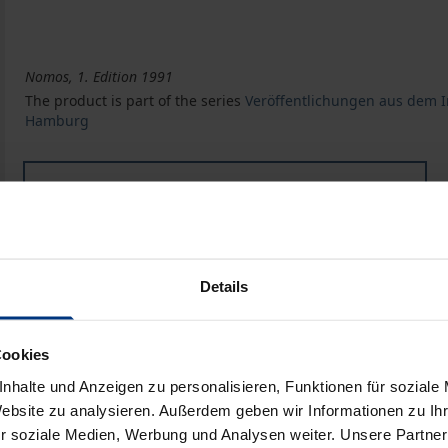
Nomos, 1. Edition 1991
The product is part of the series
Veröffentlichungen aus dem In
Hamburg
Book
€35.00
ISBN 978-3-7890-9650-1
Not available
Details
Add to Cart
Add to Wish List
Cookies
Delivery cost notice
nhalte und Anzeigen zu personalisieren, Funktionen für soziale
Website zu analysieren. Außerdem geben wir Informationen zu I
r soziale Medien, Werbung und Analysen weiter. Unsere Partner