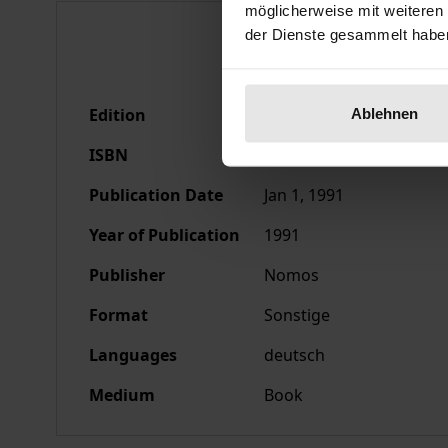
möglicherweise mit weiteren
Bibliographical data
der Dienste gesammelt habe
Edition
1
Ablehnen
ISBN
978-3-7890-9650-1
Publication Date
Jan 1, 1991
Year of Publication
1991
Publisher
Nomos
Format
Sonstige
Languages
deutsch
Medium
Book