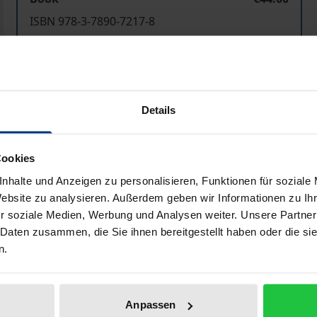
ISBN 978-3-7890-7217-8
Not available
Add to Cart
Add to Wish List
Details
Delivery cost notice
Cookies
nhalte und Anzeigen zu personalisieren, Funktionen für soziale
Bibliographical data
Website zu analysieren. Außerdem geben wir Informationen zu I
r soziale Medien, Werbung und Analysen weiter. Unsere Partner
 Daten zusammen, die Sie ihnen bereitgestellt haben oder die s
n.
ten, wie Lücken im AVB ausgefüllt werden können und welche
der europarechtlich motivierten Abschaffung der Vorabkon
etzen, ergibt sich diese Fragestellung.
Anpassen
elsweise deswegen besondere Bedeutung, weil AVB auch Teil