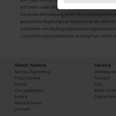
auf mehr- oder langjährige Verträge beziehen. 
durch die Beendigung eines Versicherungsvertra
gesetzliche Regelung zur Anpassung von AVB zu 
Aufnahme von Bedingungsanpassungsklauseln in di
Lückenfüllungsproblematik erübrigt hat und in
About Nomos
Service
Nomos Publishing
Delivery a
Press Service
Contact
Career
FAQ
Our publishers
Right of W
Inlibra
Cancel Sub
NomosOnline
Journals