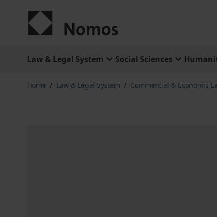
Skip to Content
Law & Legal System
Social Sciences
Humanit
Home
/
Law & Legal System
/
Commercial & Economic L