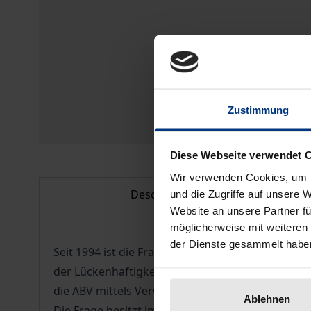
Zustimmung
Diese Webseite verwendet 
Wir verwenden Cookies, um I
Description
und die Zugriffe auf unsere 
Website an unsere Partner fü
möglicherweise mit weiteren
der Dienste gesammelt habe
Seit 1994 ist die Frage in den Vordergrund getre
der Lückenhaftigkeit ergeben. Besonders wegen 
die ABV mittels Verwaltungsakt durch neue zu ers
Ablehnen
Die Frage besitzt im Versicherungsrecht beispi