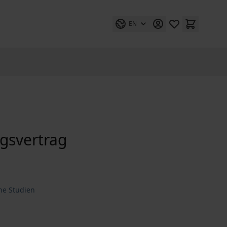
EN
gsvertrag
he Studien