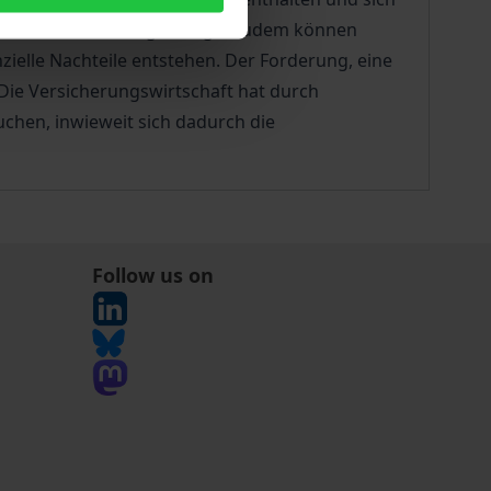
nzelner Versicherungszweige; zudem können
ielle Nachteile entstehen. Der Forderung, eine
Die Versicherungswirtschaft hat durch
uchen, inwieweit sich dadurch die
Follow us on