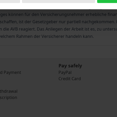
Weiterhin enthält das VVG nur rudimentäre Regelungen ei
ges können für den Versicherungsnehmer erhebliche finanz
schaffen, ist der Gesetzgeber nur partiell nachgekommen. 
e AVB reagiert. Das Anliegen der Arbeit ist es, zu unters
 welchem Rahmen der Versicherer handeln kann.
Pay safely
nd Payment
PayPal
Credit Card
ithdrawal
scription