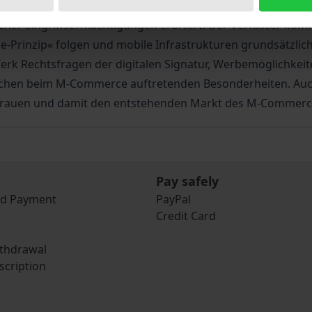
 hierbei Location-Based-Services, die besonderen Anford
cher Eingriffsermächtigungen erörtert. Der Verfasser komm
Prinzip« folgen und mobile Infrastrukturen grundsätzlich 
Werk Rechtsfragen der digitalen Signatur, Werbemöglichkeit
fischen beim M-Commerce auftretenden Besonderheiten. Au
ertrauen und damit den entstehenden Markt des M-Commerc
Pay safely
nd Payment
PayPal
Credit Card
ithdrawal
scription