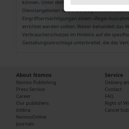
können. Unter dem Abschnitt Datenschutz werden
Dienstangeboten sowie die Möglichkeiten staatli
Eingriffsermächtigungen einem »Regel-Ausnahme-
errichtet werden sollten. Weiter behandelt das 
Verbraucherschutzes im Hinblick auf die spezi
Gestaltungsvorschläge unterbreitet, die das V
About Nomos
Service
Nomos Publishing
Delivery a
Press Service
Contact
Career
FAQ
Our publishers
Right of W
Inlibra
Cancel Sub
NomosOnline
Journals