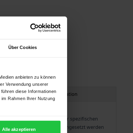
Über Cookies
 Medien anbieten zu können
hrer Verwendung unserer
 führen diese Informationen
Product safety information
ie im Rahmen Ihrer Nutzung
nforderungen hinsichtlich der spezifischen
hnisch und organisatorisch umgesetzt werden
Alle akzeptieren