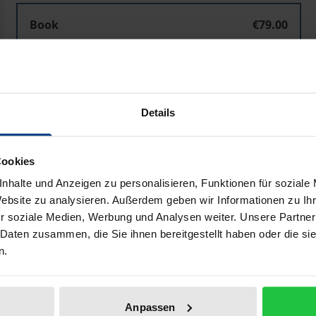
Book
€79.00
ISBN 978-3-8329-0946-8
Not available
Details
Add to Cart
Add to Wish List
Delivery cost notice
Cookies
nhalte und Anzeigen zu personalisieren, Funktionen für soziale
Website zu analysieren. Außerdem geben wir Informationen zu I
r soziale Medien, Werbung und Analysen weiter. Unsere Partner
Bibliographical data
 Daten zusammen, die Sie ihnen bereitgestellt haben oder die s
n.
ommunikationsnetze und -dienste, konkretisiert dessen A
forderungen im Rahmen der üblichen Geschäftsmodelle tec
Anpassen