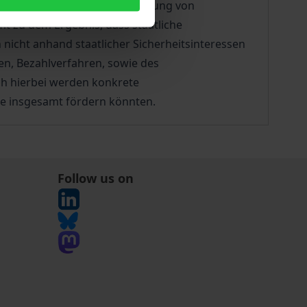
erungen an eine Personalisierung von
t zu dem Ergebnis, dass staatliche
nicht anhand staatlicher Sicherheitsinteressen
en, Bezahlverfahren, sowie des
ch hierbei werden konkrete
e insgesamt fördern könnten.
Follow us on