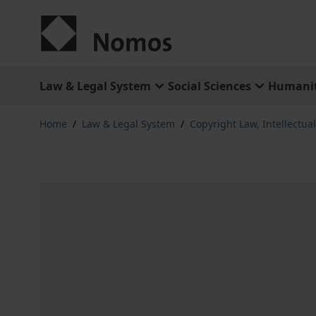
Skip to Content
Law & Legal System
Social Sciences
Humanit
Home
/
Law & Legal System
/
Copyright Law, Intellectua