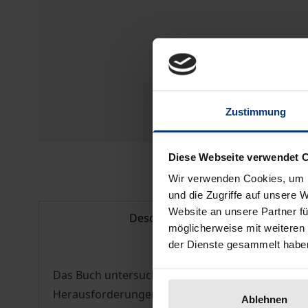
Zustimmung
Diese Webseite verwendet 
Wir verwenden Cookies, um I
und die Zugriffe auf unsere 
Website an unsere Partner fü
Description
möglicherweise mit weiteren
der Dienste gesammelt habe
Das Buch untersucht den Rechtsrahmen mobiler K
Herausforderungen und zeigt auf, wie diese An
Ablehnen