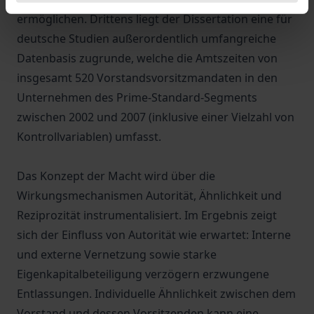
ermöglichen. Drittens liegt der Dissertation eine für
deutsche Studien außerordentlich umfangreiche
Datenbasis zugrunde, welche die Amtszeiten von
insgesamt 520 Vorstandsvorsitzmandaten in den
Unternehmen des Prime-Standard-Segments
zwischen 2002 und 2007 (inklusive einer Vielzahl von
Kontrollvariablen) umfasst.
Das Konzept der Macht wird über die
Wirkungsmechanismen Autorität, Ähnlichkeit und
Reziprozität instrumentalisiert. Im Ergebnis zeigt
sich der Einfluss von Autorität wie erwartet: Interne
und externe Vernetzung sowie starke
Eigenkapitalbeteiligung verzögern erzwungene
Entlassungen. Individuelle Ähnlichkeit zwischen dem
Vorstand und dessen Vorsitzenden kann eine