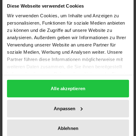
Diese Webseite verwendet Cookies
Zudem werden auf Basis einer empirischen Analyse
Wir verwenden Cookies, um Inhalte und Anzeigen zu
Erkenntnisse darüber gewonnen, welche
personalisieren, Funktionen für soziale Medien anbieten
Wirkungsmechanismen die Macht im Bezug auf
zu können und die Zugriffe auf unsere Website zu
erzwungene Entlassungen von
analysieren. Außerdem geben wir Informationen zu Ihrer
Vorstandsvorsitzenden determinieren.
Verwendung unserer Website an unsere Partner für
soziale Medien, Werbung und Analysen weiter. Unsere
Die Arbeit leistet in drei Bereichen einen Beitrag für
Partner führen diese Informationen möglicherweise mit
weiteren Daten zusammen, die Sie ihnen bereitgestellt
die Corporate-Governance-Forschung: Erstens
haben oder die sie im Rahmen Ihrer Nutzung der Dienste
erfolgt die Entwicklung eines strukturierten Modells
gesammelt haben.
zur Beschreibung der Macht durch den Transfer der
Alle akzeptieren
US-amerikanischen Managerial-Power-Theorie auf
das deutsche System. Zweitens wird die empirische
Anpassen
Überprüfung der Hypothesen auf Basis
multivariater Regressionsmodelle der Survival-
Analyse durchgeführt, die explizit die
Ablehnen
Berücksichtigung der zeitlichen Struktur der Daten