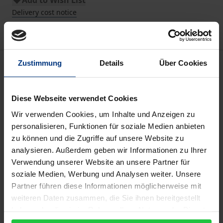
Add to Wish List
Delivery cost notice
Description
Zustimmung
Details
Über Cookies
Der Eintritt der Low-Cost-Airlines in den
Diese Webseite verwendet Cookies
europäischen Markt hat die Flugverkehrsbranche
Wir verwenden Cookies, um Inhalte und Anzeigen zu
revolutioniert. Durch preiswerte Tickets wurde das
personalisieren, Funktionen für soziale Medien anbieten
Fliegen breiteren Bevölkerungsgruppen zugänglich
zu können und die Zugriffe auf unsere Website zu
und die Flugintensität des Einzelnen erhöht.
analysieren. Außerdem geben wir Informationen zu Ihrer
Steigende Wettbewerbsintensität und ein hieraus
Verwendung unserer Website an unsere Partner für
soziale Medien, Werbung und Analysen weiter. Unsere
resultierender Preiskampf führen für viele Low-Cost-
Partner führen diese Informationen möglicherweise mit
Airlines allerdings zu der Notwendigkeit, Strategien
weiteren Daten zusammen, die Sie ihnen bereitgestellt
und Maßnahmen zu entwickeln, um ein langfristiges
haben oder die sie im Rahmen Ihrer Nutzung der Dienste
Überleben zu sichern. Vor diesem Hintergrund
gesammelt haben.