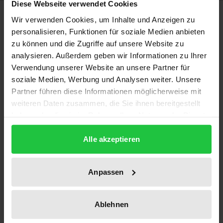
Diese Webseite verwendet Cookies
Description
Wir verwenden Cookies, um Inhalte und Anzeigen zu
personalisieren, Funktionen für soziale Medien anbieten
Märkte werden durch ihre Marktstruktur, das
zu können und die Zugriffe auf unsere Website zu
analysieren. Außerdem geben wir Informationen zu Ihrer
Marktverhalten und ihre Marktleistung
Verwendung unserer Website an unsere Partner für
gekennzeichnet. Diese drei Größen des
soziale Medien, Werbung und Analysen weiter. Unsere
industrieökonomischen Paradigmas verhalten sich
Partner führen diese Informationen möglicherweise mit
dabei interdependent zueinander. Marktstrukturen
weiteren Daten zusammen, die Sie ihnen bereitgestellt
werden ihrerseits durch angebots- und
haben oder die sie im Rahmen Ihrer Nutzung der Dienste
nachfragebezogene Marktstrukturdeterminanten
gesammelt haben.
Alle akzeptieren
beeinflußt. Zu den angebotsbezogenen
Marktdeterminanten wird insbesondere die
Technologie gezählt. Gerade die technologische
Anpassen
Entwicklung ist dabei aber von einer erheblichen
Dynamik gekennzeichnet. Dieses wird beispielhaft
Ablehnen
deutlich an der Innovation des Computers in den