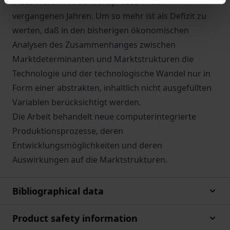
industriellen Produktionsprozeß in den
vergangenen Jahren. Um so mehr ist als Defizit zu
werten, daß in den bisherigen ökonomischen
Analysen des Zusammenhanges zwischen
Marktdeterminanten und Marktstrukturen die
Technologie und der technologische Wandel nur in
Form einer abstrakten, inhaltlich nicht ausgefüllten
Variablen berücksichtigt werden.
Die Arbeit behandelt neue computerintegrierte
Produktionsprozesse, deren
Entwicklungsmöglichkeiten und deren
Auswirkungen auf die Marktstrukturen.
Bibliographical data
Product safety information