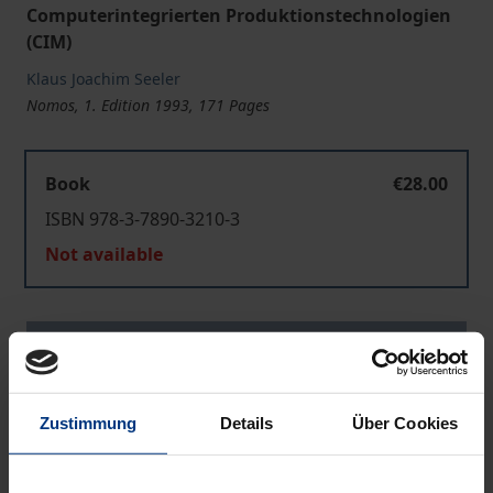
Computerintegrierten Produktionstechnologien
(CIM)
Klaus Joachim Seeler
Nomos, 1. Edition 1993, 171 Pages
Book
€28.00
ISBN 978-3-7890-3210-3
Not available
Add to Cart
Add to Wish List
Delivery cost notice
Zustimmung
Details
Über Cookies