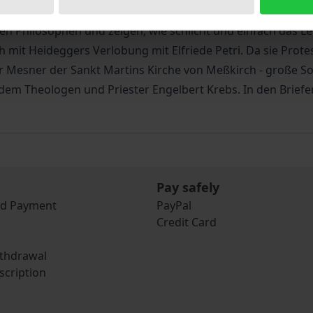
chwald erscheinen als zweiter Band der Martin Heidegger
en Philosophen und zeigen, wie schlicht und einfach das Le
 mit Heideggers Verlobung mit Elfriede Petri. Da sie Prote
war Mesner der Sankt Martins Kirche von Meßkirch - große S
dem Theologen und Priester Engelbert Krebs. In den Briefe
Pay safely
nd Payment
PayPal
Credit Card
ithdrawal
scription