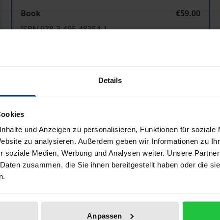
Book
€59.00
ISBN 978-3-495-48354-1
Available
Prices include VAT. Depending on the delivery address, VAT may
Details
Add to Cart
Add to Wish List
Cookies
Delivery cost notice
nhalte und Anzeigen zu personalisieren, Funktionen für soziale
Website zu analysieren. Außerdem geben wir Informationen zu I
r soziale Medien, Werbung und Analysen weiter. Unsere Partner
 Daten zusammen, die Sie ihnen bereitgestellt haben oder die s
aphical data
Additional material
n.
efwechsel zwischen Martin Heidegger und seinen Eltern sowi
Anpassen