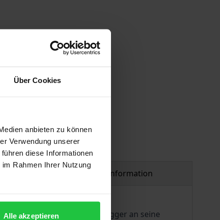
 vary at checkout.
Über Cookies
 Medien anbieten zu können
hrer Verwendung unserer
 führen diese Informationen
ie im Rahmen Ihrer Nutzung
Product safety information
e die Briefe von Martin Heidegger an seine
Alle akzeptieren