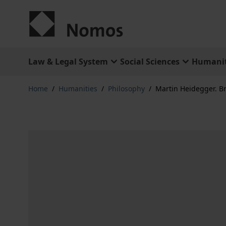
Skip to Content
Law & Legal System
Social Sciences
Humanit
Home
/
Humanities
/
Philosophy
/
Martin Heidegger. Br