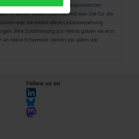
 Briefausgabe. Die beiden Korrespondenzen
ben in seiner Meßkircher Heimat war. Die für die
stantin war, bereitete diese Liebesbeziehung
orgen. Ihre Zustimmung zur Heirat gaben sie erst
n an seine Schwester stehen vor allem die
Follow us on