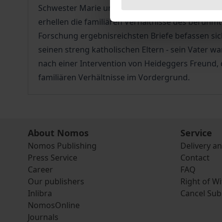
Schwester Marie und seinen Schwager Rudolf Os
erhellen die familiären Verhältnisse des berühmt
Forschung ergebnisreichsten Briefe befassen sich
seinen streng katholischen Eltern - sein Vater 
nach einer Intervention von Heideggers Freund, 
familiären Verhältnisse im Vordergrund.
About Nomos
Service
Nomos Publishing
Delivery a
Press Service
Contact
Career
FAQ
Our publishers
Right of W
Inlibra
Cancel Sub
NomosOnline
Journals